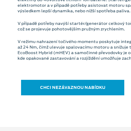
elektromotor a v případě potřeby asistovat motoru sp
výsledkem lepší dynamika, nebo nižší spotřeba paliva.
V případě potřeby navýší startér/generátor celkový t
což se projevuje pohotovějším pružným zrychlením.
V režimu nahrazení točivého momentu poskytuje inte
až 24 Nm, čímž ulevuje spalovacímu motoru a snižuje
EcoBoost Hybrid (mHEV) a samočinné převodovky je o
kde opakované zastavování a rozjíždění umožňuje zach
CHCI NEZÁVAZNOU NABÍDKU