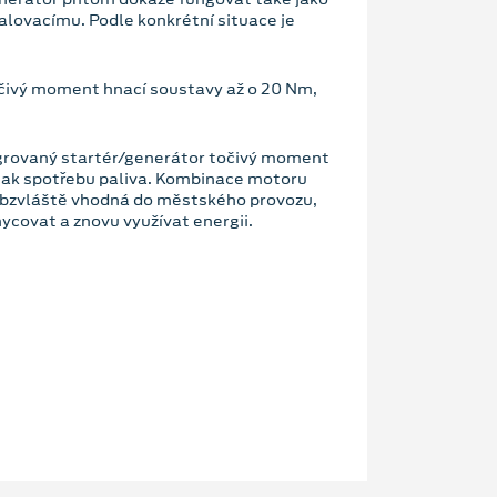
alovacímu. Podle konkrétní situace je
očivý moment hnací soustavy až o 20 Nm,
grovaný startér/generátor točivý moment
 tak spotřebu paliva. Kombinace motoru
bzvláště vhodná do městského provozu,
ycovat a znovu využívat energii.