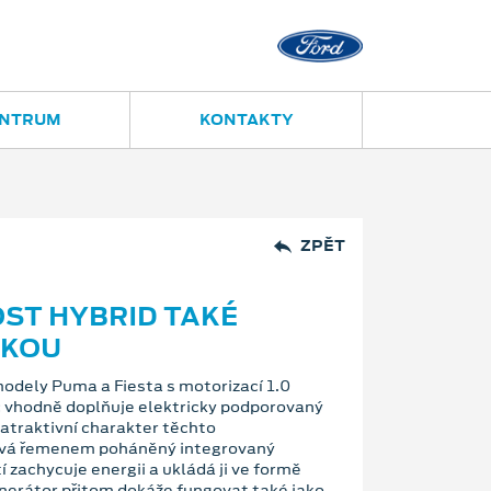
Ostrava - Vítkovice
Ruská 2877
ENTRUM
KONTAKTY
ZPĚT
ST HYBRID TAKÉ
VKOU
odely Puma a Fiesta s motorizací 1.0
c vhodně doplňuje elektricky podporovaný
atraktivní charakter těchto
žívá řemenem poháněný integrovaný
í zachycuje energii a ukládá ji ve formě
enerátor přitom dokáže fungovat také jako