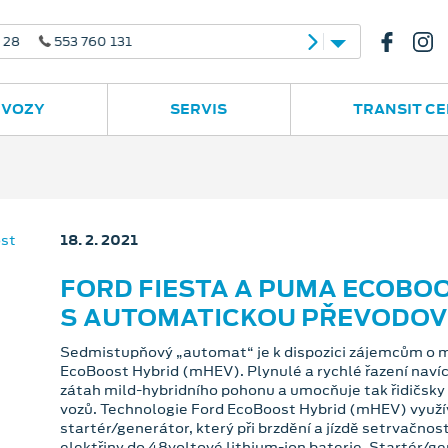
 28
553 760 131
 VOZY
SERVIS
TRANSIT C
18. 2. 2021
FORD FIESTA A PUMA ECOBOO
S AUTOMATICKOU PŘEVODO
Sedmistupňový „automat“ je k dispozici zájemcům o m
EcoBoost Hybrid (mHEV). Plynulé a rychlé řazení naví
zátah mild-hybridního pohonu a umocňuje tak řidičsky 
vozů. Technologie Ford EcoBoost Hybrid (mHEV) vyu
startér/generátor, který při brzdění a jízdě setrvačnost
elektřiny do 48voltové lithium-ion baterie. Startér/g