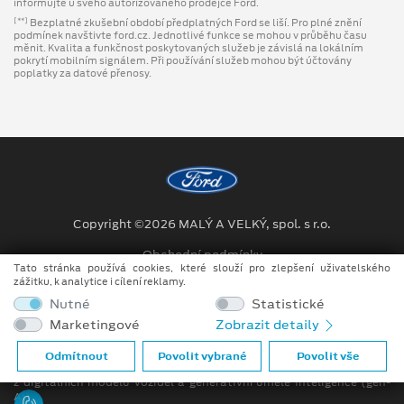
informujte u svého autorizovaného prodejce Ford.
Bezplatné zkušební období předplatných Ford se liší. Pro plné znění
[**]
podmínek navštivte ford.cz. Jednotlivé funkce se mohou v průběhu času
měnit. Kvalita a funkčnost poskytovaných služeb je závislá na lokálním
pokrytí mobilním signálem. Při používání služeb mohou být účtovány
poplatky za datové přenosy.
Copyright ©2026 MALÝ A VELKÝ, spol. s r.o.
Obchodní podmínky
Tato stránka používá cookies, které slouží pro zlepšení uživatelského
zážitku, k analytice i cílení reklamy.
Ochrana osobních údajů
Nutné
Statistické
Prohlášení o zpracování údajů konečných zákazníků
Marketingové
Zobrazit detaily
Při tvorbě videí a obrázků na tomto webu je využíváno kombinace
Odmítnout
Povolit vybrané
Povolit vše
tradičních fotografií či videí, počítačem generovaných snímků (CGI)
z digitálních modelů vozidel a generativní umělé inteligence (gen-
AI).