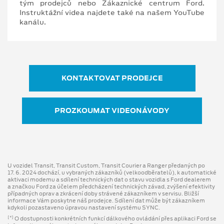
tým prodejců nebo Zákaznické centrum Ford.
Instruktážní videa najdete také na našem YouTube
kanálu.
KONTAKTOVAT PRODEJCE
PROZKOUMAT VIDEONÁVODY
U vozidel Transit, Transit Custom, Transit Courier a Ranger předaných po
17. 6. 2024 dochází, u vybraných zákazníků (velkoodběratelů), k automatické
aktivaci modemu a sdílení technických dat o stavu vozidla s Ford dealerem
a značkou Ford za účelem předcházení technických závad, zvýšení efektivity
případných oprav a zkrácení doby strávené zákazníkem v servisu. Bližší
informace Vám poskytne náš prodejce. Sdílení dat může být zákazníkem
kdykoli pozastaveno úpravou nastavení systému SYNC.
O dostupnosti konkrétních funkcí dálkového ovládání přes aplikaci Ford se
[*]