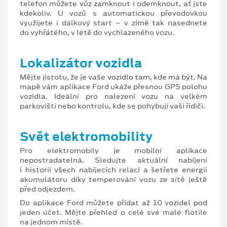
telefon můžete vůz zamknout i odemknout, ať jste
kdekoliv. U vozů s automatickou převodovkou
využijete i dálkový start – v zimě tak nasednete
do vyhřátého, v létě do vychlazeného vozu.
Lokalizátor vozidla
Mějte jistotu, že je vaše vozidlo tam, kde má být. Na
mapě vám aplikace Ford ukáže přesnou GPS polohu
vozidla. Ideální pro nalezení vozu na velkém
parkovišti nebo kontrolu, kde se pohybují vaši řidiči.
Svět elektromobility
Pro elektromobily je mobilní aplikace
nepostradatelná. Sledujte aktuální nabíjení
i historii všech nabíjecích relací a šetřete energii
akumulátoru díky temperování vozu ze sítě ještě
před odjezdem.
Do aplikace Ford můžete přidat až 10 vozidel pod
jeden účet. Mějte přehled o celé své malé flotile
na jednom místě.