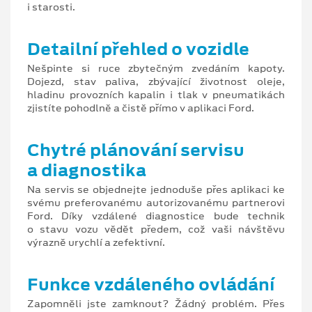
i starosti.
Detailní přehled o vozidle
Nešpinte si ruce zbytečným zvedáním kapoty.
Dojezd, stav paliva, zbývající životnost oleje,
hladinu provozních kapalin i tlak v pneumatikách
zjistíte pohodlně a čistě přímo v aplikaci Ford.
Chytré plánování servisu
a diagnostika
Na servis se objednejte jednoduše přes aplikaci ke
svému preferovanému autorizovanému partnerovi
Ford. Díky vzdálené diagnostice bude technik
o stavu vozu vědět předem, což vaši návštěvu
výrazně urychlí a zefektivní.
Funkce vzdáleného ovládání
Zapomněli jste zamknout? Žádný problém. Přes