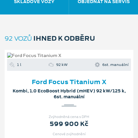
SKLADOVÉ VOZY
OBJEDNAT NA SERVIS
IHNED K ODBĚRU
92 VOZŮ
1 l
92 kW
6st. manuální
Ford Focus Titanium X
Kombi, 1.0 EcoBoost Hybrid (mHEV) 92 kW/125 k,
6st. manuální
Zvýhodněná cena s DPH
599 900 Kč
Cenové zvýhodnění