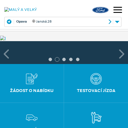
Opava
Janská 28
ŽÁDOST O NABÍDKU
TESTOVACÍ JÍZDA