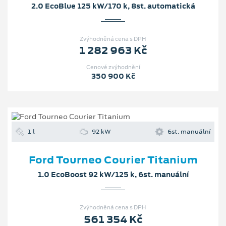
2.0 EcoBlue 125 kW/170 k, 8st. automatická
Zvýhodněná cena s DPH
1 282 963 Kč
Cenové zvýhodnění
350 900 Kč
1 l
92 kW
6st. manuální
Ford Tourneo Courier Titanium
1.0 EcoBoost 92 kW/125 k, 6st. manuální
Zvýhodněná cena s DPH
561 354 Kč