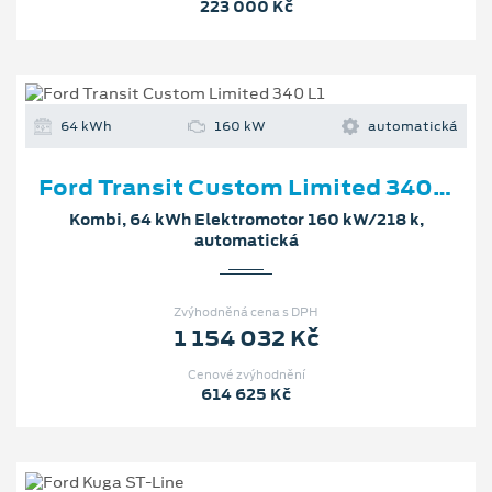
223 000 Kč
64 kWh
160 kW
automatická
Ford Transit Custom Limited 340 L1
Kombi, 64 kWh Elektromotor 160 kW/218 k,
automatická
Zvýhodněná cena s DPH
1 154 032 Kč
Cenové zvýhodnění
614 625 Kč