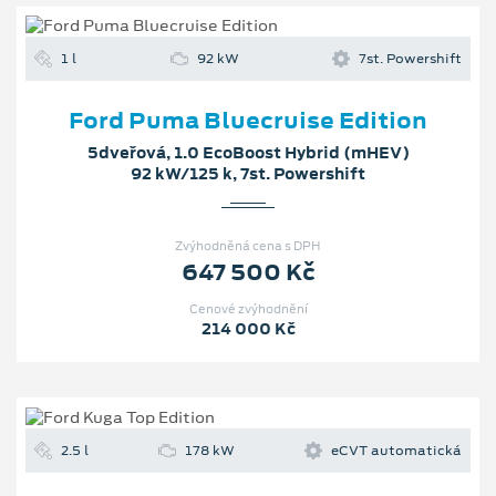
1 l
92 kW
7st. Powershift
Ford Puma Bluecruise Edition
5dveřová, 1.0 EcoBoost Hybrid (mHEV)
92 kW/125 k, 7st. Powershift
Zvýhodněná cena s DPH
647 500 Kč
Cenové zvýhodnění
214 000 Kč
2.5 l
178 kW
eCVT automatická