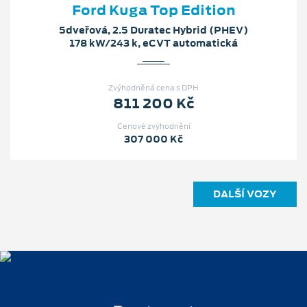
Ford Kuga Top Edition
5dveřová, 2.5 Duratec Hybrid (PHEV)
178 kW/243 k, eCVT automatická
Zvýhodněná cena s DPH
811 200 Kč
Cenové zvýhodnění
307 000 Kč
DALŠÍ VOZY