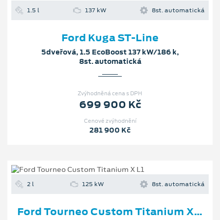
1.5 l
137 kW
8st. automatická
Ford Kuga ST-Line
5dveřová, 1.5 EcoBoost 137 kW/186 k,
8st. automatická
Zvýhodněná cena s DPH
699 900 Kč
Cenové zvýhodnění
281 900 Kč
2 l
125 kW
8st. automatická
Ford Tourneo Custom Titanium X L1