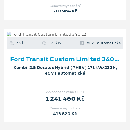
Cenové zvýhodnění
207 964 Kč
2.5 l
171 kW
eCVT automatická
Ford Transit Custom Limited 340 L2
Kombi, 2.5 Duratec Hybrid (PHEV) 171 kW/232 k,
eCVT automatická
Zvýhodněná cena s DPH
1 241 460 Kč
Cenové zvýhodnění
413 820 Kč