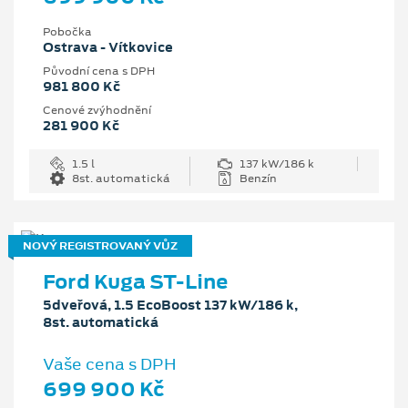
Pobočka
Ostrava - Vítkovice
Původní cena s DPH
981 800 Kč
Cenové zvýhodnění
281 900 Kč
1.5 l
137 kW/186 k
8st. automatická
Benzín
NOVÝ REGISTROVANÝ VŮZ
Ford Kuga ST-Line
5dveřová, 1.5 EcoBoost 137 kW/186 k,
8st. automatická
Vaše cena s DPH
699 900 Kč