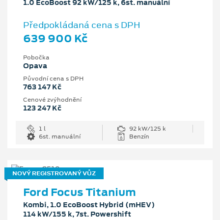
1.0 EcoBoost 92 kW/125 k, 6st. manuální
Předpokládaná cena s DPH
639 900 Kč
Pobočka
Opava
Původní cena s DPH
763 147 Kč
Cenové zvýhodnění
123 247 Kč
1 l
92 kW/125 k
6st. manuální
Benzín
NOVÝ REGISTROVANÝ VŮZ
Ford Focus Titanium
Kombi, 1.0 EcoBoost Hybrid (mHEV)
114 kW/155 k, 7st. Powershift