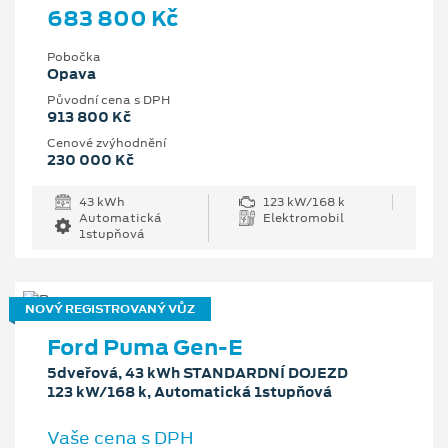
683 800 Kč
Pobočka
Opava
Původní cena s DPH
913 800 Kč
Cenové zvýhodnění
230 000 Kč
43 kWh
123 kW/168 k
Automatická
Elektromobil
1stupňová
NOVÝ REGISTROVANÝ VŮZ
Ford Puma Gen-E
5dveřová, 43 kWh STANDARDNÍ DOJEZD
123 kW/168 k, Automatická 1stupňová
Vaše cena s DPH