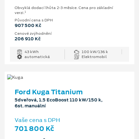
Obvyklá dodací lhůta 2-3 měsíce. Cena pro základní
1
verzi.
Původní cena s DPH
907 500 Kč
Cenové zvýhodnění
206 910 Kč
43 kWh
100 kW/136 k
automatická
Elektromobil
Ford Kuga Titanium
5dveřová, 1.5 EcoBoost 110 kW/150 k,
6st. manuální
Vaše cena s DPH
701 800 Kč