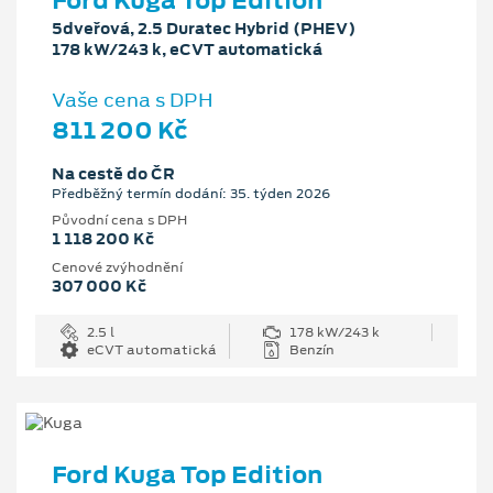
Ford Kuga Top Edition
5dveřová, 2.5 Duratec Hybrid (PHEV)
178 kW/243 k, eCVT automatická
Vaše cena s DPH
811 200 Kč
Na cestě do ČR
Předběžný termín dodání: 35. týden 2026
Původní cena s DPH
1 118 200 Kč
Cenové zvýhodnění
307 000 Kč
2.5 l
178 kW/243 k
eCVT automatická
Benzín
Ford Kuga Top Edition