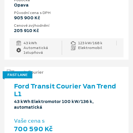
Pobočka
Opava
Původní cena s DPH
905 900 Kč
Cenové zvýhodnění
205 910 Kč
43 kWh
123 kW/168 k
Automatická
Elektromobil
1stupňová
FAST LANE
Ford Transit Courier Van Trend
L1
43 kWh Elektromotor 100 kW/136 k,
automatická
Vaše cena s
700 590 Kč