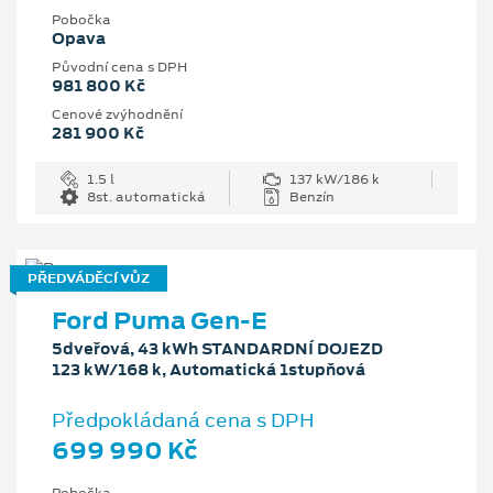
Pobočka
Opava
Původní cena s DPH
981 800 Kč
Cenové zvýhodnění
281 900 Kč
1.5 l
137 kW/186 k
8st. automatická
Benzín
PŘEDVÁDĚCÍ VŮZ
Ford Puma Gen-E
5dveřová, 43 kWh STANDARDNÍ DOJEZD
123 kW/168 k, Automatická 1stupňová
Předpokládaná cena s DPH
699 990 Kč