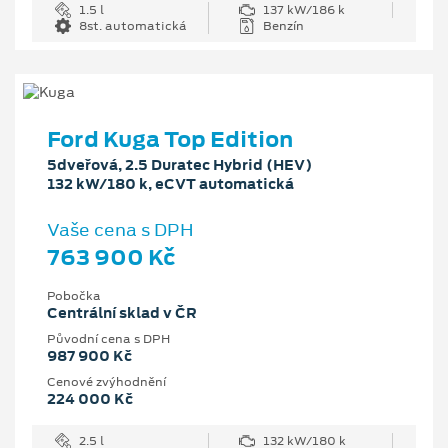
1.5 l
137 kW/186 k
8st. automatická
Benzín
Ford Kuga Top Edition
5dveřová, 2.5 Duratec Hybrid (HEV)
132 kW/180 k, eCVT automatická
Vaše cena s DPH
763 900 Kč
Pobočka
Centrální sklad v ČR
Původní cena s DPH
987 900 Kč
Cenové zvýhodnění
224 000 Kč
2.5 l
132 kW/180 k