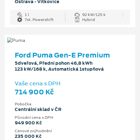
Ostrava - Vítkovice
1 l
92 kW/125 k
7st. Powershift
Hybrid
Ford Puma Gen-E Premium
5dveřová, Přední pohon 46,8 kWh
123 kW/168 k, Automatická 1stupňová
Vaše cena s DPH
714 900 Kč
Pobočka
Centrální sklad v ČR
Původní cena s DPH
949 900 Kč
Cenové zvýhodnění
235 000 Kč