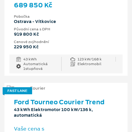
689 850 Kč
Pobočka
Ostrava - Vítkovice
Původní cena s DPH
919 800 Kč
Cenové zvýhodnění
229 950 Kč
43 kWh
123 kW/168 k
Automatická
Elektromobil
1stupňová
FAST LANE
Ford Tourneo Courier Trend
43 kWh Elektromotor 100 kW/136 k,
automatická
Vaše cena s