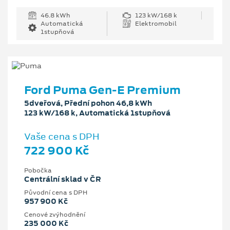
46.8 kWh
123 kW/168 k
Automatická
Elektromobil
1stupňová
Ford Puma Gen-E Premium
5dveřová, Přední pohon 46,8 kWh
123 kW/168 k, Automatická 1stupňová
Vaše cena s DPH
722 900 Kč
Pobočka
Centrální sklad v ČR
Původní cena s DPH
957 900 Kč
Cenové zvýhodnění
235 000 Kč