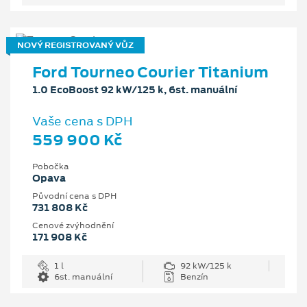
NOVÝ REGISTROVANÝ VŮZ
Ford Tourneo Courier Titanium
1.0 EcoBoost 92 kW/125 k, 6st. manuální
Vaše cena s DPH
559 900 Kč
Pobočka
Opava
Původní cena s DPH
731 808 Kč
Cenové zvýhodnění
171 908 Kč
1 l
92 kW/125 k
6st. manuální
Benzín