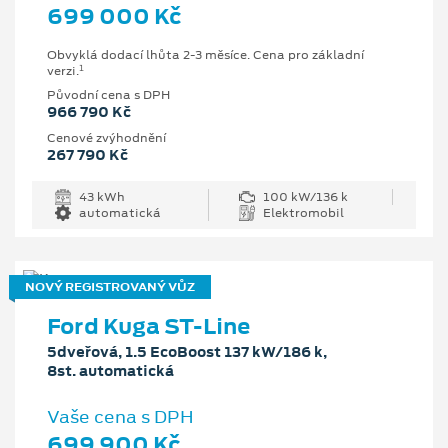
699 000 Kč
Obvyklá dodací lhůta 2-3 měsíce. Cena pro základní
1
verzi.
Původní cena s DPH
966 790 Kč
Cenové zvýhodnění
267 790 Kč
43 kWh
100 kW/136 k
automatická
Elektromobil
NOVÝ REGISTROVANÝ VŮZ
Ford Kuga ST-Line
5dveřová, 1.5 EcoBoost 137 kW/186 k,
8st. automatická
Vaše cena s DPH
699 900 Kč