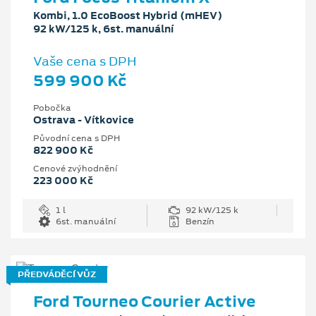
Kombi, 1.0 EcoBoost Hybrid (mHEV)
92 kW/125 k, 6st. manuální
Vaše cena s DPH
599 900 Kč
Pobočka
Ostrava - Vítkovice
Původní cena s DPH
822 900 Kč
Cenové zvýhodnění
223 000 Kč
1 l
92 kW/125 k
6st. manuální
Benzín
PŘEDVÁDĚCÍ VŮZ
Ford Tourneo Courier Active