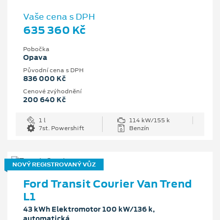
Vaše cena s DPH
635 360 Kč
Pobočka
Opava
Původní cena s DPH
836 000 Kč
Cenové zvýhodnění
200 640 Kč
1 l
114 kW/155 k
7st. Powershift
Benzín
NOVÝ REGISTROVANÝ VŮZ
Ford Transit Courier Van Trend
L1
43 kWh Elektromotor 100 kW/136 k,
automatická