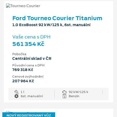
Ford Tourneo Courier Titanium
1.0 EcoBoost 92 kW/125 k, 6st. manuální
Vaše cena s DPH
561 354 Kč
Pobočka
Centrální sklad v ČR
Původní cena s DPH
769 318 Kč
Cenové zvýhodnění
207 964 Kč
1 l
92 kW/125 k
6st. manuální
Benzín
NOVÝ REGISTROVANÝ VŮZ