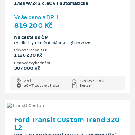
178 kW/243 k, eCVT automatická
Vaše cena s DPH
819 200 Kč
Na cestě do ČR
Předběžný termín dodání: 34. týden 2026
Původní cena s DPH
1 126 200 Kč
Cenové zvýhodnění
307 000 Kč
2.5 l
178 kW/243 k
eCVT automatická
Benzín
Ford Transit Custom Trend 320
L2