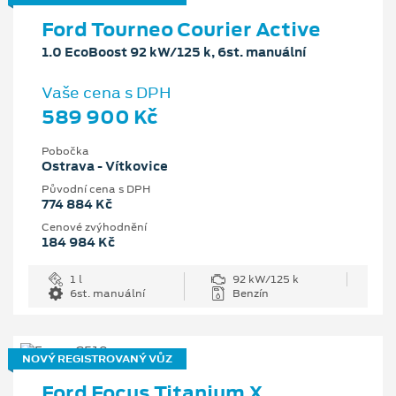
Ford Tourneo Courier Active
1.0 EcoBoost 92 kW/125 k, 6st. manuální
Vaše cena s DPH
589 900 Kč
Pobočka
Ostrava - Vítkovice
Původní cena s DPH
774 884 Kč
Cenové zvýhodnění
184 984 Kč
1 l
92 kW/125 k
6st. manuální
Benzín
NOVÝ REGISTROVANÝ VŮZ
Ford Focus Titanium X