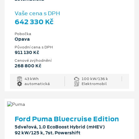
Vaše cena s DPH
642 330 Kč
Pobočka
Opava
Původní cena s DPH
911 130 Kč
Cenové zvýhodnění
268 800 Kč
43 kWh
100 kW/136 k
automatická
Elektromobil
Ford Puma Bluecruise Edition
5dveřová, 1.0 EcoBoost Hybrid (mHEV)
92 kW/125 k, 7st. Powershift