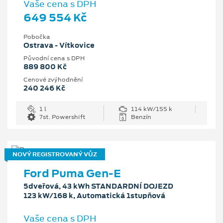
Vaše cena s DPH
649 554 Kč
Pobočka
Ostrava - Vítkovice
Původní cena s DPH
889 800 Kč
Cenové zvýhodnění
240 246 Kč
1 l
114 kW/155 k
7st. Powershift
Benzín
NOVÝ REGISTROVANÝ VŮZ
Ford Puma Gen-E
5dveřová, 43 kWh STANDARDNÍ DOJEZD
123 kW/168 k, Automatická 1stupňová
Vaše cena s DPH