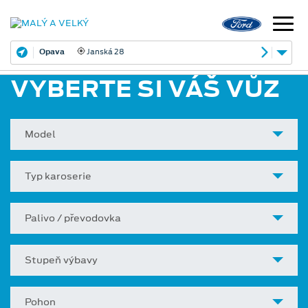
Opava
Janská 28
VYBERTE SI VÁŠ VŮZ
Model
Typ karoserie
Palivo / převodovka
Stupeň výbavy
Pohon