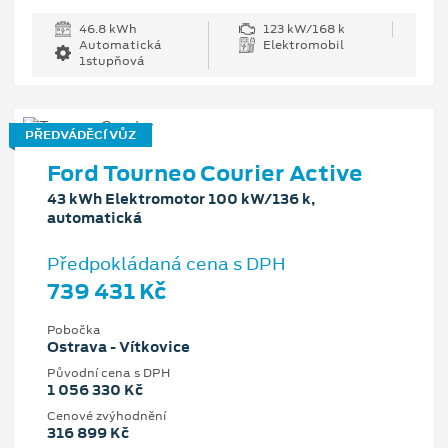
46.8 kWh
123 kW/168 k
Automatická
Elektromobil
1stupňová
PŘEDVÁDĚCÍ VŮZ
Ford Tourneo Courier Active
43 kWh Elektromotor 100 kW/136 k,
automatická
Předpokládaná cena s DPH
739 431 Kč
Pobočka
Ostrava - Vítkovice
Původní cena s DPH
1 056 330 Kč
Cenové zvýhodnění
316 899 Kč