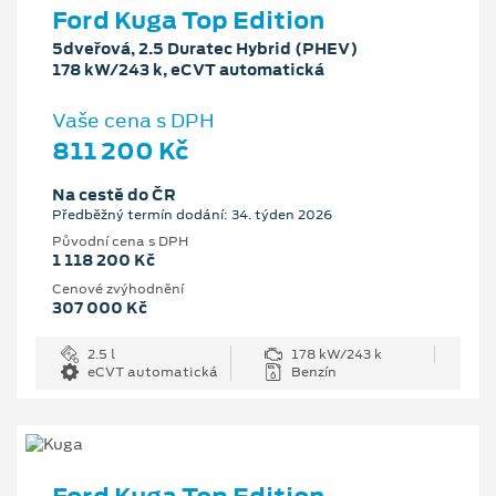
Ford Kuga Top Edition
5dveřová, 2.5 Duratec Hybrid (PHEV)
178 kW/243 k, eCVT automatická
Vaše cena s DPH
811 200 Kč
Na cestě do ČR
Předběžný termín dodání: 34. týden 2026
Původní cena s DPH
1 118 200 Kč
Cenové zvýhodnění
307 000 Kč
2.5 l
178 kW/243 k
eCVT automatická
Benzín