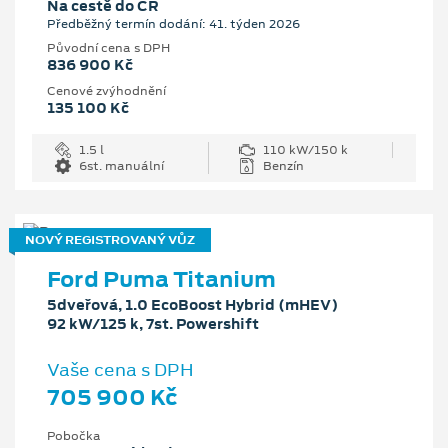
Na cestě do ČR
Předběžný termín dodání: 41. týden 2026
Původní cena s DPH
836 900 Kč
Cenové zvýhodnění
135 100 Kč
1.5 l
110 kW/150 k
6st. manuální
Benzín
NOVÝ REGISTROVANÝ VŮZ
Ford Puma Titanium
5dveřová, 1.0 EcoBoost Hybrid (mHEV)
92 kW/125 k, 7st. Powershift
Vaše cena s DPH
705 900 Kč
Pobočka