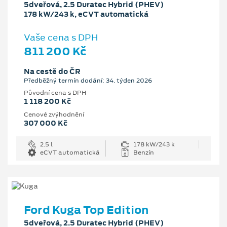
5dveřová, 2.5 Duratec Hybrid (PHEV)
178 kW/243 k, eCVT automatická
Vaše cena s DPH
811 200 Kč
Na cestě do ČR
Předběžný termín dodání: 34. týden 2026
Původní cena s DPH
1 118 200 Kč
Cenové zvýhodnění
307 000 Kč
2.5 l
178 kW/243 k
eCVT automatická
Benzín
Ford Kuga Top Edition
5dveřová, 2.5 Duratec Hybrid (PHEV)