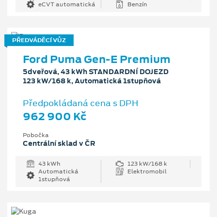
eCVT automatická
Benzín
PŘEDVÁDĚCÍ VŮZ
Ford Puma Gen-E Premium
5dveřová, 43 kWh STANDARDNÍ DOJEZD
123 kW/168 k, Automatická 1stupňová
Předpokládaná cena s DPH
962 900 Kč
Pobočka
Centrální sklad v ČR
43 kWh
123 kW/168 k
Automatická
Elektromobil
1stupňová