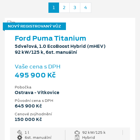
1
2
3
4
NOVÝ REGISTROVANÝ VŮZ
Ford Puma Titanium
5dveřová, 1.0 EcoBoost Hybrid (mHEV)
92 kW/125 k, 6st. manuální
Vaše cena s DPH
495 900 Kč
Pobočka
Ostrava - Vítkovice
Původní cena s DPH
645 900 Kč
Cenové zvýhodnění
150 000 Kč
1 l
92 kW/125 k
6st. manuální
Hybrid