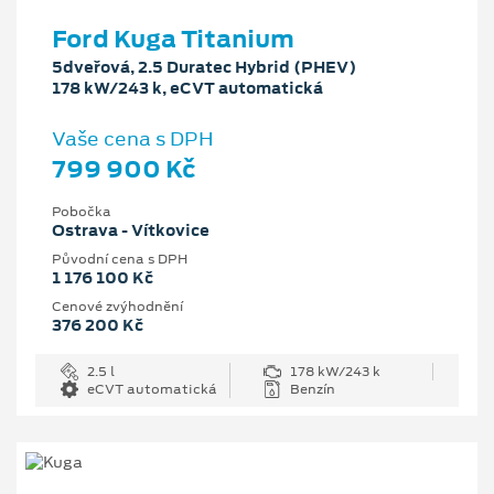
Ford Kuga Titanium
5dveřová, 2.5 Duratec Hybrid (PHEV)
178 kW/243 k, eCVT automatická
Vaše cena s DPH
799 900 Kč
Pobočka
Ostrava - Vítkovice
Původní cena s DPH
1 176 100 Kč
Cenové zvýhodnění
376 200 Kč
2.5 l
178 kW/243 k
eCVT automatická
Benzín