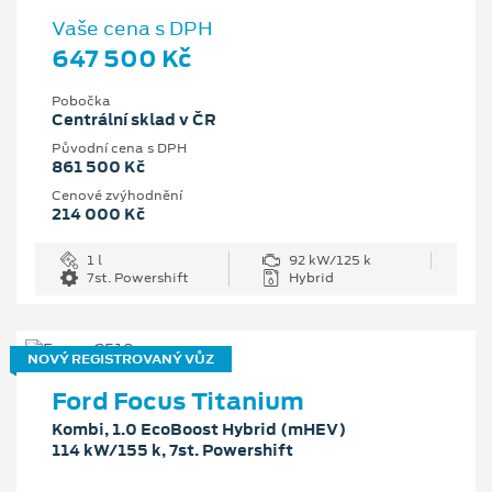
Vaše cena s DPH
647 500 Kč
Pobočka
Centrální sklad v ČR
Původní cena s DPH
861 500 Kč
Cenové zvýhodnění
214 000 Kč
1 l
92 kW/125 k
7st. Powershift
Hybrid
NOVÝ REGISTROVANÝ VŮZ
Ford Focus Titanium
Kombi, 1.0 EcoBoost Hybrid (mHEV)
114 kW/155 k, 7st. Powershift