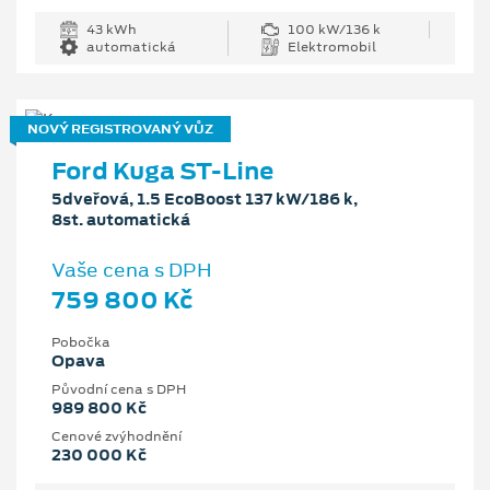
43 kWh
100 kW/136 k
automatická
Elektromobil
NOVÝ REGISTROVANÝ VŮZ
Ford Kuga ST-Line
5dveřová, 1.5 EcoBoost 137 kW/186 k,
8st. automatická
Vaše cena s DPH
759 800 Kč
Pobočka
Opava
Původní cena s DPH
989 800 Kč
Cenové zvýhodnění
230 000 Kč