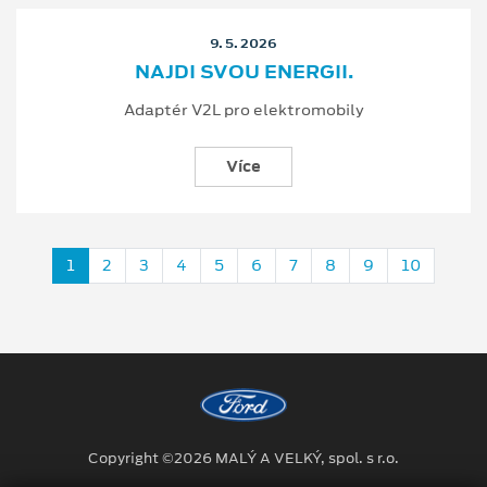
9. 5. 2026
NAJDI SVOU ENERGII.
Adaptér V2L pro elektromobily
Více
1
2
3
4
5
6
7
8
9
10
Copyright ©2026 MALÝ A VELKÝ, spol. s r.o.