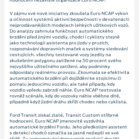
V zájmu své nové iniciativy zkoušela Euro NCAP výkon
a účinnost systémů aktivní bezpečnosti v devatenácti
nejprodávanějších modelech lehkých užitkových vozů.
Do analýzy zahrnula funkčnost automatického
brzdění před jinými vozidly, chodci i cyklisty stejně
jako technologii asistenta pro jízdu v pruzích,
rozpoznávání dopravních značek a systémy sledování
cestujících. všechny testované vozy jezdily na
zkušebním polygonu zatížené na 50 procent svého
nejvyššího užitečného zatížení, aby podmínky
odpovídaly reálnému provozu. Zkoumala se efektivita
automatického brzdění při dojíždění ke stojícímu či
pomalu jedoucímu vozidlu, ale také případy, kdy
vozidlo vpředu zabrzdí náhle. Euro NCAP testovala
rovněž scénáře, kdy do vozovky náhle vběhne dítě,
případně když jízdní dráhu zkříží chodec nebo cyklista.
Ford Transit získal zlaté, Transit Custom stříbrné
hodnocení. Euro NCAP jmenovitě vyzdvihla
automatické brzdění Fordu. Jeho předkolizní asistent
s detekcí chodců označila za jasně nejlepší ve své
třídě. Za rozpoznávání dopravních značek1 dosáhl