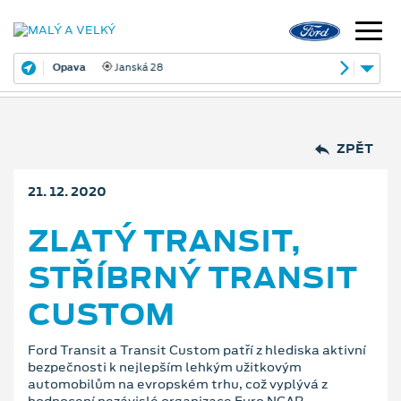
Opava
Janská 28
ZPĚT
21. 12. 2020
ZLATÝ TRANSIT,
STŘÍBRNÝ TRANSIT
CUSTOM
Ford Transit a Transit Custom patří z hlediska aktivní
bezpečnosti k nejlepším lehkým užitkovým
automobilům na evropském trhu, což vyplývá z
hodnocení nezávislé organizace Euro NCAP.