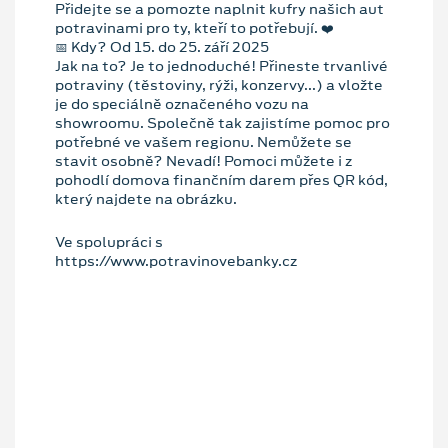
Přidejte se a pomozte naplnit kufry našich aut
potravinami pro ty, kteří to potřebují. ❤️
📅 Kdy? Od 15. do 25. září 2025
Jak na to? Je to jednoduché! Přineste trvanlivé
potraviny (těstoviny, rýži, konzervy...) a vložte
je do speciálně označeného vozu na
showroomu. Společně tak zajistíme pomoc pro
potřebné ve vašem regionu. Nemůžete se
stavit osobně? Nevadí! Pomoci můžete i z
pohodlí domova finančním darem přes QR kód,
který najdete na obrázku.
Ve spolupráci s
https://www.potravinovebanky.cz