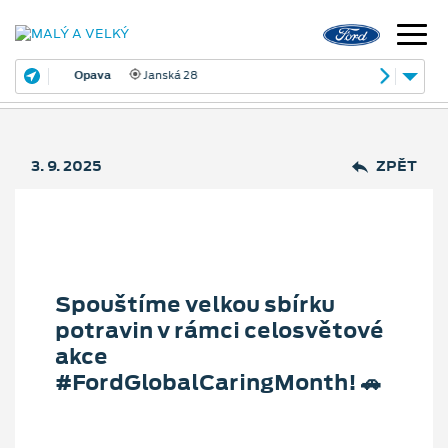
Opava
Janská 28
3. 9. 2025
ZPĚT
Spouštíme velkou sbírku
potravin v rámci celosvětové
akce
#FordGlobalCaringMonth! 🚗