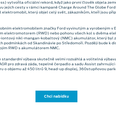
s) vytvořila oficiální rekord, když jako první člověk objela ze
vu jejich cesty v rámci kampaně Charge Around The Globe Ford 
l elektromobil, který objel celý svět, zákazníkům, kteří jsou př
osobním elektromobilem značky Ford vyvinutým a vyrobeným v E
dním elektromotorem (RWD) nebo pohonu všech kol s dvěma ele
-iontový nikl-mangan-kobaltový (NMC) akumulátor, který byl z
ch podmínkách od Skandinávie po Středomoří. Později bude k di
rojím RWD s akumulátorem NMC.
je standardní výbava skutečně velmi rozsáhlá a volitelná výba
 AGR pro zdravá záda, tepelné čerpadlo a sadu Assist zahrnujíc
oru o objemu až 450 litrů 9, head-up displej, 360stupňovou par
Chci nabídku