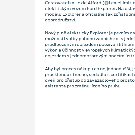
Cestovatelka Lexie Alford (@LexieLimitles
elektrickým vozem Ford Explorer. Na osla
modelu Explorer a oficiálně tak zpřístupni
dobrodružství.
Nový plně elektrický Explorer je prvním 
možností volby pohonu zadních kol s je
prodlouženým dojezdem používají lithium
výkon a účinnost v evropských klimatický
dojezdem s jednomotorovým hnacím úst
Aby byl proces nákupu co nejjednodušší, 
prosklenou střechu, sedadla s certifikací
dveří pro přístup do zavazadlového prost
asistenta pro změnu jízdního pruhu.