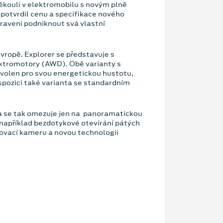
měkouli v elektromobilu s novým plně
potvrdil cenu a specifikace nového
ipraveni podniknout svá vlastní
vropě. Explorer se představuje s
ktromotory (AWD). Obě varianty s
volen pro svou energetickou hustotu,
spozici také varianta se standardním
va se tak omezuje jen na panoramatickou
í například bezdotykové otevírání pátých
kovací kameru a novou technologii