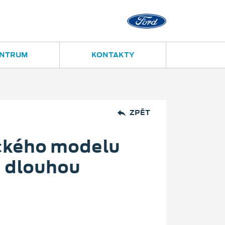
Ostrava - Vítkovice
Ruská 2877
ENTRUM
KONTAKTY
ZPĚT
ického modelu
m dlouhou