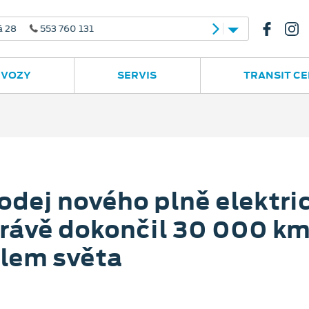
 28
553 760 131
 VOZY
SERVIS
TRANSIT C
rodej nového plně elektr
 právě dokončil 30 000 k
olem světa