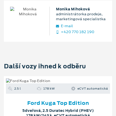
Monika Mihoková
administrátorka prodeje,
marketingová specialistka
E‑mail
+420 770 182 190
Další vozy ihned k odběru
2.5 l
178 kW
eCVT automatická
Ford Kuga Top Edition
5dveřová, 2.5 Duratec Hybrid (PHEV)
178 kW/243 k, eCVT automatická