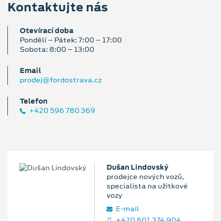
Kontaktujte nás
Otevírací doba
Pondělí – Pátek: 7:00 – 17:00
Sobota: 8:00 – 13:00
Email
prodej@fordostrava.cz
Telefon
+420 596 780 369
Dušan Lindovský
prodejce nových vozů,
specialista na užitkové
vozy
E‑mail
+420 601 374 904