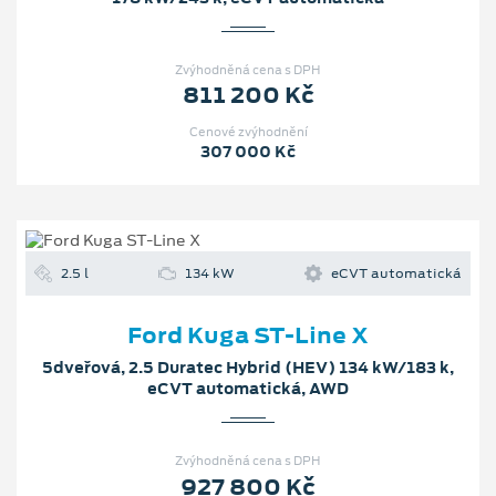
Zvýhodněná cena s DPH
811 200 Kč
Cenové zvýhodnění
307 000 Kč
2.5 l
134 kW
eCVT automatická
Ford Kuga ST-Line X
5dveřová, 2.5 Duratec Hybrid (HEV) 134 kW/183 k,
eCVT automatická, AWD
Zvýhodněná cena s DPH
927 800 Kč