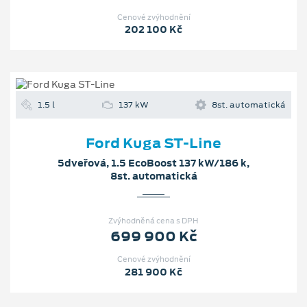
Cenové zvýhodnění
202 100 Kč
1.5 l
137 kW
8st. automatická
Ford Kuga ST-Line
5dveřová, 1.5 EcoBoost 137 kW/186 k,
8st. automatická
Zvýhodněná cena s DPH
699 900 Kč
Cenové zvýhodnění
281 900 Kč