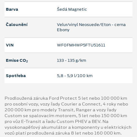
Barva
Šedá Magnetic
Čalounění
Velur/vinyl Neosuede/Eton - cerna
Ebony
VIN
WF0FMHWP5FTU51611
Emise CO
133 ‐ 135 g/km
2
Spotřeba
5,8 ‐ 5,9 l/100 km
Prodloužená záruka Ford Protect 5 let nebo 100 000 km
pro osobní vozy, vozy řady Courier a Connect, 4 roky nebo
200 000 km pro modely Transit, Ranger a vozy řady
Custom se spalovacím motorem, 5 let nebo 150 000 km
pro vůz E-Transit a řadu Custom PHEV a BEV. Na
vysokonapěťový akumulátor a komponenty u elektrických
vozů platí prodloužená záruka 8 let nebo 160 000 km.