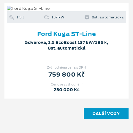
1.5 l
137 kW
8st. automatická
Ford Kuga ST-Line
5dveřová, 1.5 EcoBoost 137 kW/186 k,
8st. automatická
Zvýhodněná cena s DPH
759 800 Kč
Cenové zvýhodnění
230 000 Kč
DALŠÍ VOZY