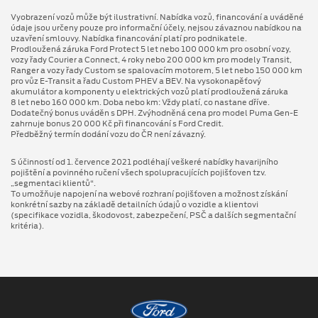
Vyobrazení vozů může být ilustrativní. Nabídka vozů, financování a uváděné
údaje jsou určeny pouze pro informační účely, nejsou závaznou nabídkou na
uzavření smlouvy. Nabídka financování platí pro podnikatele.
Prodloužená záruka Ford Protect 5 let nebo 100 000 km pro osobní vozy,
vozy řady Courier a Connect, 4 roky nebo 200 000 km pro modely Transit,
Ranger a vozy řady Custom se spalovacím motorem, 5 let nebo 150 000 km
pro vůz E-Transit a řadu Custom PHEV a BEV. Na vysokonapěťový
akumulátor a komponenty u elektrických vozů platí prodloužená záruka
8 let nebo 160 000 km. Doba nebo km: Vždy platí, co nastane dříve.
Dodatečný bonus uváděn s DPH. Zvýhodněná cena pro model Puma Gen⁠-⁠E
zahrnuje bonus 20 000 Kč při financování s Ford Credit.
Předběžný termín dodání vozu do ČR není závazný.
S účinností od 1. července 2021 podléhají veškeré nabídky havarijního
pojištění a povinného ručení všech spolupracujících pojišťoven tzv.
„segmentaci klientů“.
To umožňuje napojení na webové rozhraní pojišťoven a možnost získání
konkrétní sazby na základě detailních údajů o vozidle a klientovi
(specifikace vozidla, škodovost, zabezpečení, PSČ a dalších segmentační
kritéria).