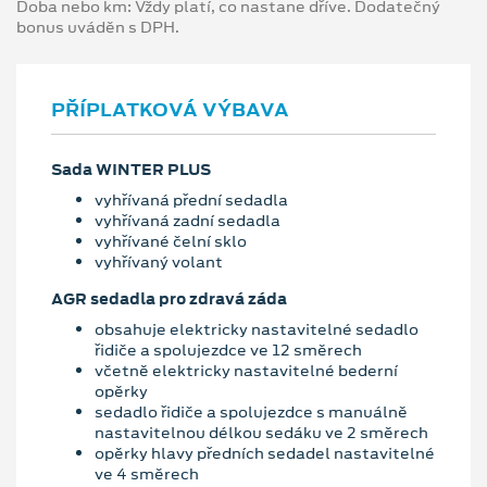
Doba nebo km: Vždy platí, co nastane dříve. Dodatečný
bonus uváděn s DPH.
PŘÍPLATKOVÁ VÝBAVA
Sada WINTER PLUS
vyhřívaná přední sedadla
vyhřívaná zadní sedadla
vyhřívané čelní sklo
vyhřívaný volant
AGR sedadla pro zdravá záda
obsahuje elektricky nastavitelné sedadlo
řidiče a spolujezdce ve 12 směrech
včetně elektricky nastavitelné bederní
opěrky
sedadlo řidiče a spolujezdce s manuálně
nastavitelnou délkou sedáku ve 2 směrech
opěrky hlavy předních sedadel nastavitelné
ve 4 směrech