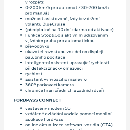
v rozpětí:
0-200 km/h pro automat / 30-200 km/h
pro manuál
možnost asistované jízdy bez držení
volantu BlueCruise
(předplatné na 90 dní zdarma od aktivace)
Funkce Stop&Go s aktivním udržováním
v jízdním pruhu pro automatickou
převodovku
ukazatel rozestupu vozidel na displeji
palubního počítače
inteligentní asistent upravující rychlosti
při detekci značky omezující
rychlost
asistent vyhýbacího manévru
360° parkovací kamera
chrániče hran předních a zadních dveří
FORDPASS CONNECT
vestavěný modem 5G
vzdálené ovládání vozidla pomocí mobilní
aplikace FordPass
online aktualizace softwaru vozidla (OTA)