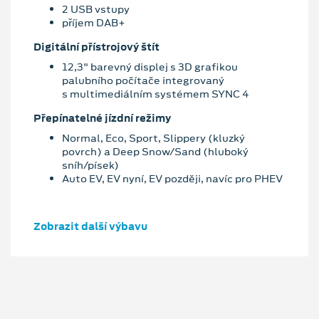
2 USB vstupy
příjem DAB+
Digitální přístrojový štít
12,3" barevný displej s 3D grafikou
palubního počítače integrovaný
s multimediálním systémem SYNC 4
Přepínatelné jízdní režimy
Normal, Eco, Sport, Slippery (kluzký
povrch) a Deep Snow/Sand (hluboký
sníh/písek)
Auto EV, EV nyní, EV později, navíc pro PHEV
Zobrazit další výbavu