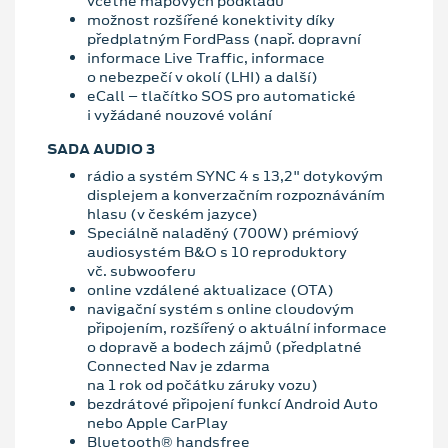
včetně mapových podkladů
možnost rozšířené konektivity díky
předplatným FordPass (např. dopravní
informace Live Traffic, informace
o nebezpečí v okolí (LHI) a další)
eCall – tlačítko SOS pro automatické
i vyžádané nouzové volání
SADA AUDIO 3
rádio a systém SYNC 4 s 13,2" dotykovým
displejem a konverzačním rozpoznáváním
hlasu (v českém jazyce)
Speciálně naladěný (700W) prémiový
audiosystém B&O s 10 reproduktory
vč. subwooferu
online vzdálené aktualizace (OTA)
navigační systém s online cloudovým
připojením, rozšířený o aktuální informace
o dopravě a bodech zájmů (předplatné
Connected Nav je zdarma
na 1 rok od počátku záruky vozu)
bezdrátové připojení funkcí Android Auto
nebo Apple CarPlay
Bluetooth® handsfree