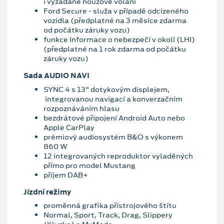
i vyžádané nouzové volání
Ford Secure - služa v případě odcizeného
vozidla (předplatné na 3 měsíce zdarma
od počátku záruky vozu)
funkce Informace o nebezpečí v okolí (LHI)
(předplatné na 1 rok zdarma od počátku
záruky vozu)
Sada AUDIO NAVI
SYNC 4 s 13" dotykovým displejem,
integrovanou navigací a konverzačním
rozpoznáváním hlasu
bezdrátové připojení Android Auto nebo
Apple CarPlay
prémiový audiosystém B&O s výkonem
860 W
12 integrovaných reproduktor vyladěných
přímo pro model Mustang
příjem DAB+
Jízdní režimy
proměnná grafika přístrojového štítu
Normal, Sport, Track, Drag, Slippery