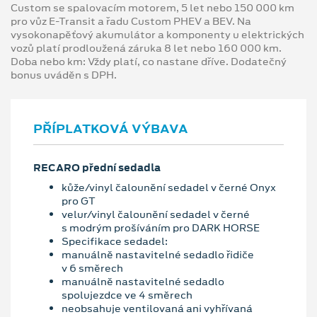
Custom se spalovacím motorem, 5 let nebo 150 000 km
pro vůz E-Transit a řadu Custom PHEV a BEV. Na
vysokonapěťový akumulátor a komponenty u elektrických
vozů platí prodloužená záruka 8 let nebo 160 000 km.
Doba nebo km: Vždy platí, co nastane dříve. Dodatečný
bonus uváděn s DPH.
PŘÍPLATKOVÁ VÝBAVA
RECARO přední sedadla
kůže/vinyl čalounění sedadel v černé Onyx
pro GT
velur/vinyl čalounění sedadel v černé
s modrým prošíváním pro DARK HORSE
Specifikace sedadel:
manuálně nastavitelné sedadlo řidiče
v 6 směrech
manuálně nastavitelné sedadlo
spolujezdce ve 4 směrech
neobsahuje ventilovaná ani vyhřívaná