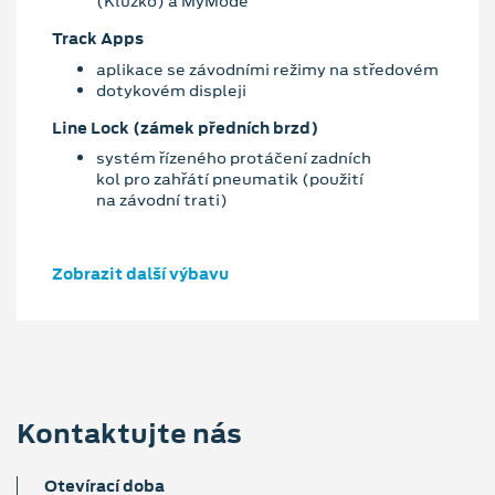
(Kluzko) a MyMode
Track Apps
aplikace se závodními režimy na středovém
dotykovém displeji
Line Lock (zámek předních brzd)
systém řízeného protáčení zadních
kol pro zahřátí pneumatik (použití
na závodní trati)
Zobrazit další výbavu
Kontaktujte nás
Otevírací doba