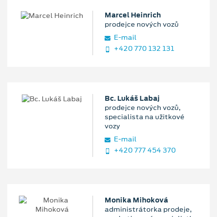
Marcel Heinrich
prodejce nových vozů
E‑mail
+420 770 132 131
Bc. Lukáš Labaj
prodejce nových vozů,
specialista na užitkové
vozy
E‑mail
+420 777 454 370
Monika Mihoková
administrátorka prodeje,