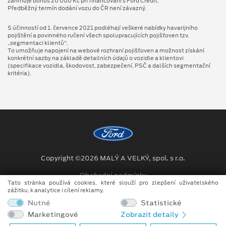
zahrnuje bonus 20 000 Kč při financování s Ford Credit.
Předběžný termín dodání vozu do ČR není závazný.
S účinností od 1. července 2021 podléhají veškeré nabídky havarijního
pojištění a povinného ručení všech spolupracujících pojišťoven tzv.
„segmentaci klientů“.
To umožňuje napojení na webové rozhraní pojišťoven a možnost získání
konkrétní sazby na základě detailních údajů o vozidle a klientovi
(specifikace vozidla, škodovost, zabezpečení, PSČ a dalších segmentační
kritéria).
Copyright ©2026 MALÝ A VELKÝ, spol. s r.o.
Obchodní podmínky
Tato stránka používá cookies, které slouží pro zlepšení uživatelského
zážitku, k analytice i cílení reklamy.
Ochrana osobních údajů
Nutné
Statistické
Prohlášení o zpracování údajů konečných zákazníků
Marketingové
Zobrazit detaily