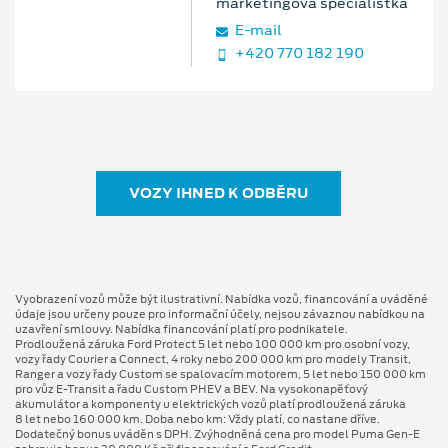
marketingová specialistka
E‑mail
+420 770 182 190
VOZY IHNED K ODBĚRU
Vyobrazení vozů může být ilustrativní. Nabídka vozů, financování a uváděné
údaje jsou určeny pouze pro informační účely, nejsou závaznou nabídkou na
uzavření smlouvy. Nabídka financování platí pro podnikatele.
Prodloužená záruka Ford Protect 5 let nebo 100 000 km pro osobní vozy,
vozy řady Courier a Connect, 4 roky nebo 200 000 km pro modely Transit,
Ranger a vozy řady Custom se spalovacím motorem, 5 let nebo 150 000 km
pro vůz E-Transit a řadu Custom PHEV a BEV. Na vysokonapěťový
akumulátor a komponenty u elektrických vozů platí prodloužená záruka
8 let nebo 160 000 km. Doba nebo km: Vždy platí, co nastane dříve.
Dodatečný bonus uváděn s DPH. Zvýhodněná cena pro model Puma Gen⁠-⁠E