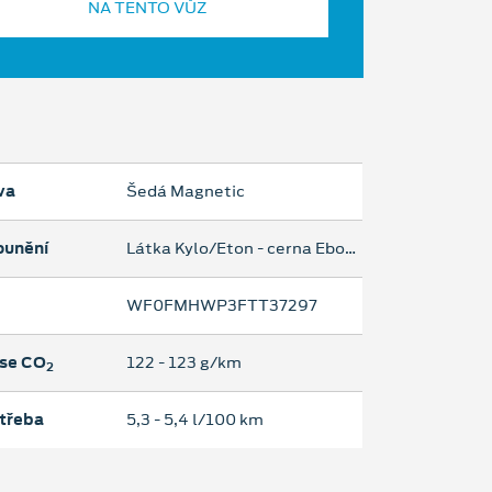
NA TENTO VŮZ
va
Šedá Magnetic
ounění
Látka Kylo/Eton - cerna Ebony
WF0FMHWP3FTT37297
se CO
122 ‐ 123 g/km
2
třeba
5,3 ‐ 5,4 l/100 km