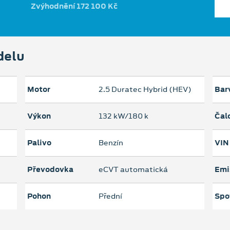
Zvýhodnění 172 100 Kč
delu
Motor
2.5 Duratec Hybrid (HEV)
Bar
Výkon
132 kW/180 k
Čal
Palivo
Benzín
VIN
Převodovka
eCVT automatická
Emi
Pohon
Přední
Spo