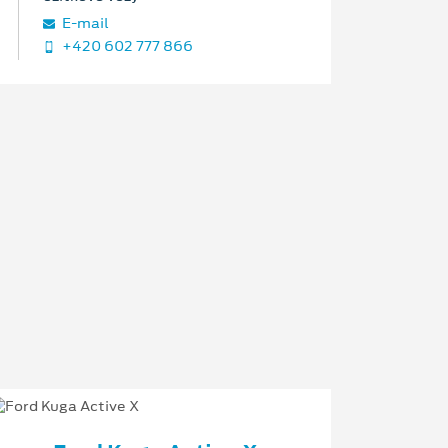
E‑mail
+420 602 777 866