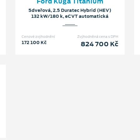
Ford Kuga Titanium
5dveřová, 2.5 Duratec Hybrid (HEV)
132 kW/180 k, eCVT automatická
Cenové zvýhodnění
Zvýhodněná cena s DPH
172 100 Kč
824 700 Kč