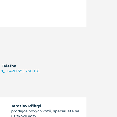
Telefon
+420 553 760 131
Jaroslav Přikryl
prodejce nových vozů, specialista na
užitkové vozy