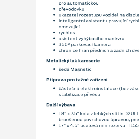
pro automatickou
převodovku
ukazatel rozestupu vozidel na disple
inteligentní asistent upravující rych
omezující
rychlost
asistent vyhýbacího manévru
360° parkovací kamera
chrániče hran předních a zadních dve
Metalický lak karoserie
šedá Magnetic
Příprava pro tažné zařízení
částečná elektroinstalace (bez zás
stabilizace přívěsu
Další výbava
18" x 7.5" kola z lehkých slitin D2U
broušenou povrchovou úpravou, pn
17" x 4.5" ocelová minirezerva, T15