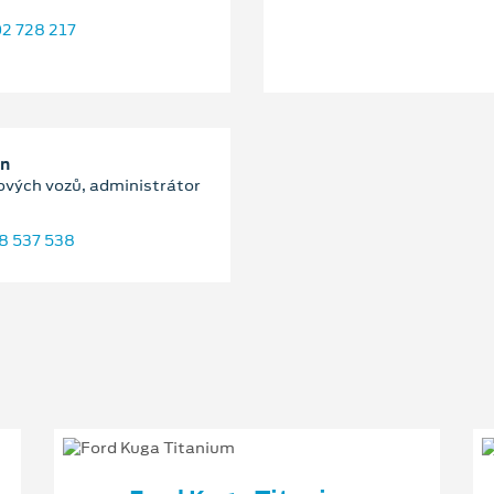
2 728 217
an
ových vozů, administrátor
8 537 538