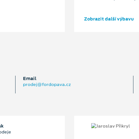
Zobrazit další výbavu
Email
prodej@fordopava.cz
ák
odeje