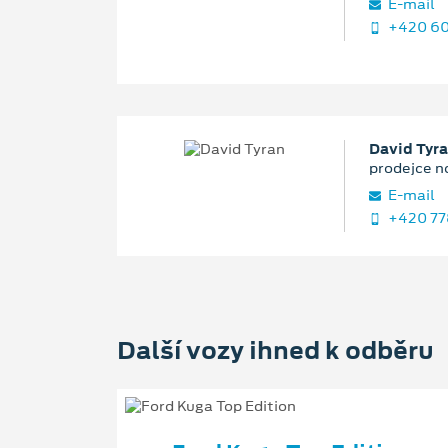
E‑mail
+420 60
David Tyr
prodejce n
E‑mail
+420 77
Další vozy ihned k odběru