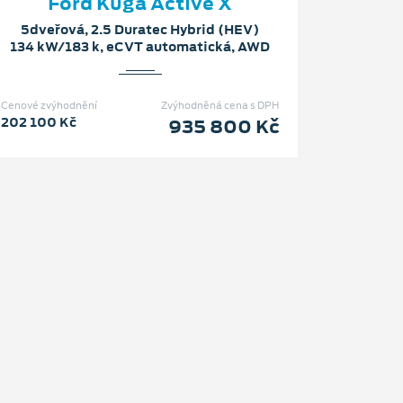
Ford Kuga Active X
5dveřová, 2.5 Duratec Hybrid (HEV)
134 kW/183 k, eCVT automatická, AWD
Cenové zvýhodnění
Zvýhodněná cena s DPH
202 100 Kč
935 800 Kč