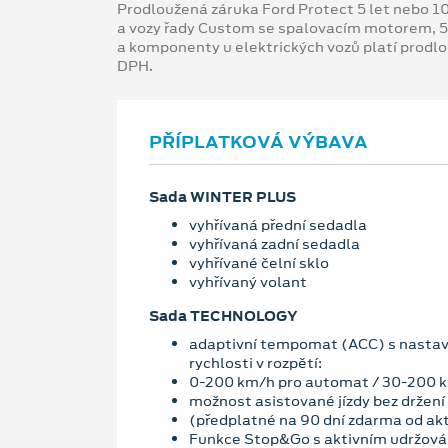
Prodloužená záruka Ford Protect 5 let nebo 1
a vozy řady Custom se spalovacím motorem, 5
a komponenty u elektrických vozů platí prodl
DPH.
PŘÍPLATKOVÁ VÝBAVA
Sada WINTER PLUS
vyhřívaná přední sedadla
vyhřívaná zadní sedadla
vyhřívané čelní sklo
vyhřívaný volant
Sada TECHNOLOGY
adaptivní tempomat (ACC) s nasta
rychlosti v rozpětí:
0-200 km/h pro automat / 30-200 
možnost asistované jízdy bez držení
(předplatné na 90 dní zdarma od ak
Funkce Stop&Go s aktivním udržován