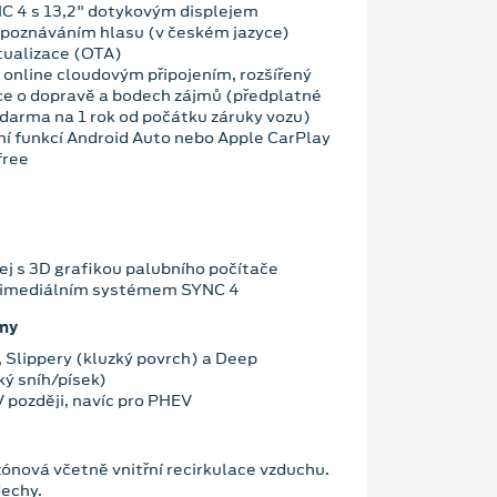
C 4 s 13,2" dotykovým displejem
zpoznáváním hlasu (v českém jazyce)
tualizace (OTA)
 online cloudovým připojením, rozšířený
ce o dopravě a bodech zájmů (předplatné
darma na 1 rok od počátku záruky vozu)
ní funkcí Android Auto nebo Apple CarPlay
free
ej s 3D grafikou palubního počítače
ltimediálním systémem SYNC 4
imy
, Slippery (kluzký povrch) a Deep
ý sníh/písek)
V později, navíc pro PHEV
nová včetně vnitřní recirkulace vzduchu.
echy.