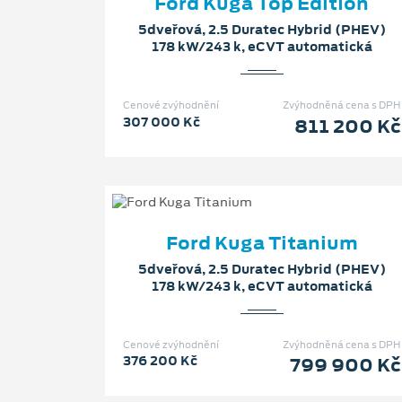
Ford Kuga Top Edition
5dveřová, 2.5 Duratec Hybrid (PHEV)
178 kW/243 k, eCVT automatická
Cenové zvýhodnění
Zvýhodněná cena s DPH
307 000 Kč
811 200 Kč
Ford Kuga Titanium
5dveřová, 2.5 Duratec Hybrid (PHEV)
178 kW/243 k, eCVT automatická
Cenové zvýhodnění
Zvýhodněná cena s DPH
376 200 Kč
799 900 Kč