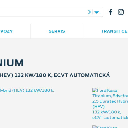
e
Ruská 2877
596 780 977
 VOZY
SERVIS
TRANSIT C
NIUM
HEV) 132 KW/180 K, ECVT AUTOMATICKÁ