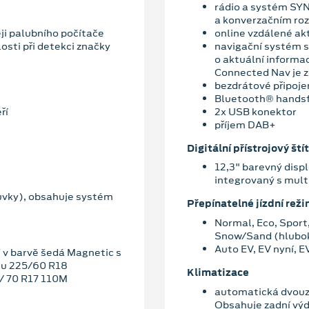
rádio a systém SYN
a konverzačním ro
ji palubního počítače
online vzdálené ak
losti při detekci značky
navigační systém s
o aktuální informa
Connected Nav je z
bezdrátové připoje
Bluetooth® hands
ří
2x USB konektor
příjem DAB+
Digitální přístrojový štít
12,3" barevný displ
integrovaný s mu
uvky), obsahuje systém
Přepínatelné jízdní rež
Normal, Eco, Sport
Snow/Sand (hlubok
Auto EV, EV nyní, E
LT v barvě šedá Magnetic s
eu 225/60 R18
Klimatizace
5/ 70 R17 110M
automatická dvouzó
Obsahuje zadní výd