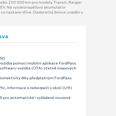
y nebo 200 000 km pro modely Transit, Ranger
 BEV. Na vysokonapěťový akumulátor
, co nastane dříve. Dodatečný bonus uváděn s
AVA
 5G
vozidla pomocí mobilní aplikace FordPass
 softwaru vozidla (OTA) včetně mapových
konektivity díky předplatným FordPass
fic, informace o nebezpečí v okolí (LHI)
OS pro automatické i vyžádané nouzové