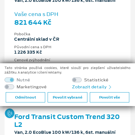
Van, 2.0 EcoBlue 100 kW/136 k, 6st. manuální
Vaše cena s DPH
821 644 Kč
Pobočka
Centrální sklad v ČR
Původní cena s DPH
1 226 335 Kč
Cenové zvýhodnění
404 691 Kč
Tato stránka používá cookies, které slouží pro zlepšení uživatelského
zážitku, k analytice i cílení reklamy.
2 l
100 kW/136 k
Nutné
Statistické
6st. manuální
Nafta
Marketingové
Zobrazit detaily
Odmítnout
Povolit vybrané
Povolit vše
Ford Transit Custom Trend 320
L2
Van, 2.0 EcoBlue 100 kW/136 k, 6st. manuální