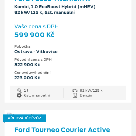
Kombi, 1.0 EcoBoost Hybrid (mHEV)
92 kW/125 k, 6st. manuální
Vaše cena s DPH
599 900 Kč
Pobočka
Ostrava - Vítkovice
Původní cena s DPH
822 900 Kč
Cenové zvýhodnění
223 000 Kč
1 l
92 kW/125 k
6st. manuální
Benzín
PŘEDVÁDĚCÍ VŮZ
Ford Tourneo Courier Active