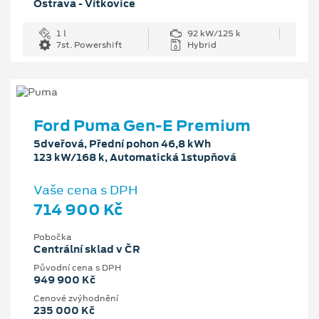
Ostrava - Vítkovice
1 l
92 kW/125 k
7st. Powershift
Hybrid
Ford Puma Gen-E Premium
5dveřová, Přední pohon 46,8 kWh
123 kW/168 k, Automatická 1stupňová
Vaše cena s DPH
714 900 Kč
Pobočka
Centrální sklad v ČR
Původní cena s DPH
949 900 Kč
Cenové zvýhodnění
235 000 Kč