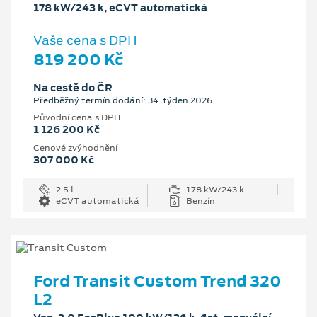
178 kW/243 k, eCVT automatická
Vaše cena s DPH
819 200 Kč
Na cestě do ČR
Předběžný termín dodání: 34. týden 2026
Původní cena s DPH
1 126 200 Kč
Cenové zvýhodnění
307 000 Kč
2.5 l
178 kW/243 k
eCVT automatická
Benzín
Ford Transit Custom Trend 320
L2