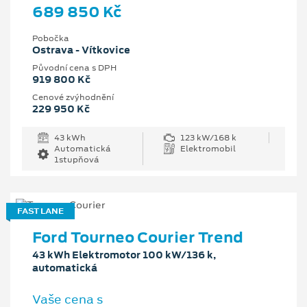
689 850 Kč
Pobočka
Ostrava - Vítkovice
Původní cena s DPH
919 800 Kč
Cenové zvýhodnění
229 950 Kč
43 kWh
123 kW/168 k
Automatická
Elektromobil
1stupňová
FAST LANE
Ford Tourneo Courier Trend
43 kWh Elektromotor 100 kW/136 k,
automatická
Vaše cena s