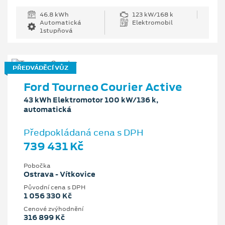
46.8 kWh
123 kW/168 k
Automatická
Elektromobil
1stupňová
PŘEDVÁDĚCÍ VŮZ
Ford Tourneo Courier Active
43 kWh Elektromotor 100 kW/136 k,
automatická
Předpokládaná cena s DPH
739 431 Kč
Pobočka
Ostrava - Vítkovice
Původní cena s DPH
1 056 330 Kč
Cenové zvýhodnění
316 899 Kč