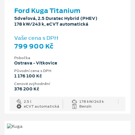
Ford Kuga Titanium
5dveřová, 2.5 Duratec Hybrid (PHEV)
178 kW/243 k, eCVT automatická
Vaše cena s DPH
799 900 Kč
Pobočka
Ostrava - Vítkovice
Původní cena s DPH
1 176 100 Kč
Cenové zvýhodnění
376 200 Kč
2.5 l
178 kW/243 k
eCVT automatická
Benzín