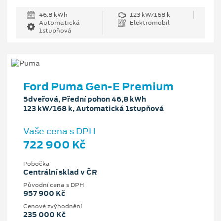
46.8 kWh
123 kW/168 k
Automatická
Elektromobil
1stupňová
Ford Puma Gen-E Premium
5dveřová, Přední pohon 46,8 kWh
123 kW/168 k, Automatická 1stupňová
Vaše cena s DPH
722 900 Kč
Pobočka
Centrální sklad v ČR
Původní cena s DPH
957 900 Kč
Cenové zvýhodnění
235 000 Kč