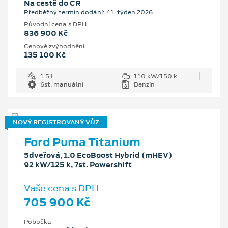
Na cestě do ČR
Předběžný termín dodání: 41. týden 2026
Původní cena s DPH
836 900 Kč
Cenové zvýhodnění
135 100 Kč
1.5 l
110 kW/150 k
6st. manuální
Benzín
NOVÝ REGISTROVANÝ VŮZ
Ford Puma Titanium
5dveřová, 1.0 EcoBoost Hybrid (mHEV)
92 kW/125 k, 7st. Powershift
Vaše cena s DPH
705 900 Kč
Pobočka