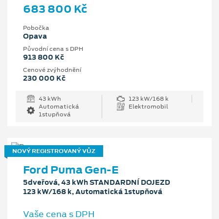
683 800 Kč
Pobočka
Opava
Původní cena s DPH
913 800 Kč
Cenové zvýhodnění
230 000 Kč
43 kWh
123 kW/168 k
Automatická
Elektromobil
1stupňová
NOVÝ REGISTROVANÝ VŮZ
Ford Puma Gen-E
5dveřová, 43 kWh STANDARDNÍ DOJEZD
123 kW/168 k, Automatická 1stupňová
Vaše cena s DPH