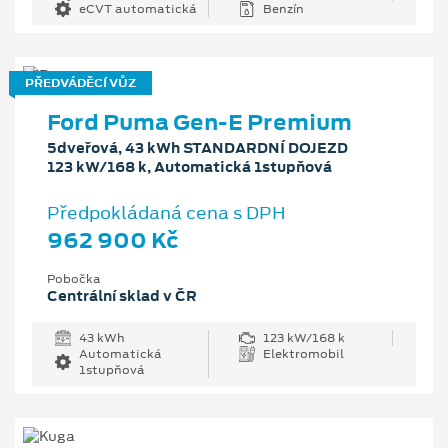
eCVT automatická
Benzín
PŘEDVÁDĚCÍ VŮZ
Ford Puma Gen-E Premium
5dveřová, 43 kWh STANDARDNÍ DOJEZD
123 kW/168 k, Automatická 1stupňová
Předpokládaná cena s DPH
962 900 Kč
Pobočka
Centrální sklad v ČR
43 kWh
123 kW/168 k
Automatická
Elektromobil
1stupňová