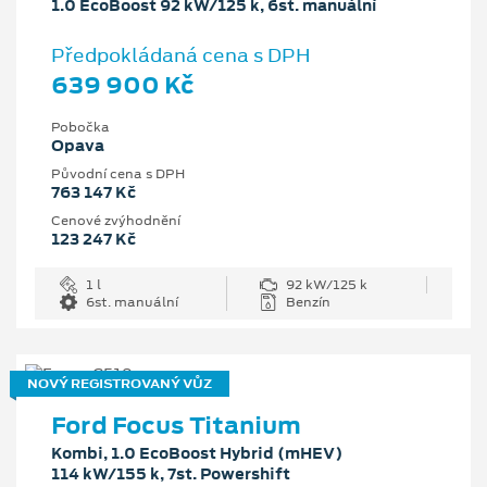
1.0 EcoBoost 92 kW/125 k, 6st. manuální
Předpokládaná cena s DPH
639 900 Kč
Pobočka
Opava
Původní cena s DPH
763 147 Kč
Cenové zvýhodnění
123 247 Kč
1 l
92 kW/125 k
6st. manuální
Benzín
NOVÝ REGISTROVANÝ VŮZ
Ford Focus Titanium
Kombi, 1.0 EcoBoost Hybrid (mHEV)
114 kW/155 k, 7st. Powershift