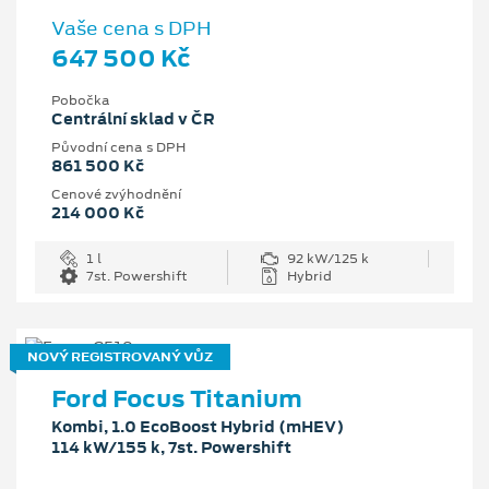
Vaše cena s DPH
647 500 Kč
Pobočka
Centrální sklad v ČR
Původní cena s DPH
861 500 Kč
Cenové zvýhodnění
214 000 Kč
1 l
92 kW/125 k
7st. Powershift
Hybrid
NOVÝ REGISTROVANÝ VŮZ
Ford Focus Titanium
Kombi, 1.0 EcoBoost Hybrid (mHEV)
114 kW/155 k, 7st. Powershift