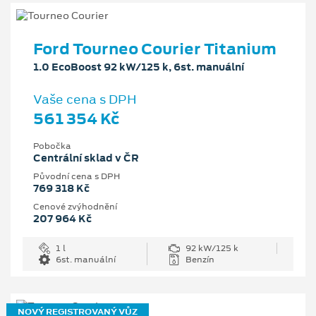
Ford Tourneo Courier Titanium
1.0 EcoBoost 92 kW/125 k, 6st. manuální
Vaše cena s DPH
561 354 Kč
Pobočka
Centrální sklad v ČR
Původní cena s DPH
769 318 Kč
Cenové zvýhodnění
207 964 Kč
1 l
92 kW/125 k
6st. manuální
Benzín
NOVÝ REGISTROVANÝ VŮZ