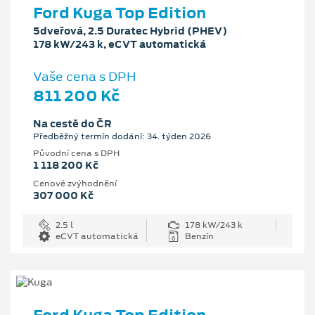
Ford Kuga Top Edition
5dveřová, 2.5 Duratec Hybrid (PHEV)
178 kW/243 k, eCVT automatická
Vaše cena s DPH
811 200 Kč
Na cestě do ČR
Předběžný termín dodání: 34. týden 2026
Původní cena s DPH
1 118 200 Kč
Cenové zvýhodnění
307 000 Kč
2.5 l
178 kW/243 k
eCVT automatická
Benzín