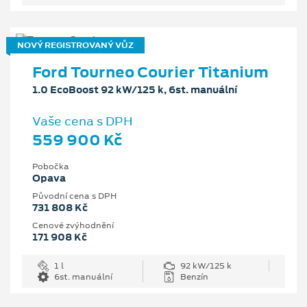
NOVÝ REGISTROVANÝ VŮZ
Ford Tourneo Courier Titanium
1.0 EcoBoost 92 kW/125 k, 6st. manuální
Vaše cena s DPH
559 900 Kč
Pobočka
Opava
Původní cena s DPH
731 808 Kč
Cenové zvýhodnění
171 908 Kč
1 l
92 kW/125 k
6st. manuální
Benzín