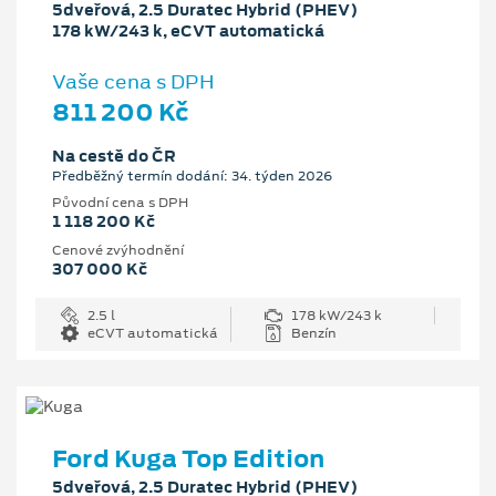
5dveřová, 2.5 Duratec Hybrid (PHEV)
178 kW/243 k, eCVT automatická
Vaše cena s DPH
811 200 Kč
Na cestě do ČR
Předběžný termín dodání: 34. týden 2026
Původní cena s DPH
1 118 200 Kč
Cenové zvýhodnění
307 000 Kč
2.5 l
178 kW/243 k
eCVT automatická
Benzín
Ford Kuga Top Edition
5dveřová, 2.5 Duratec Hybrid (PHEV)