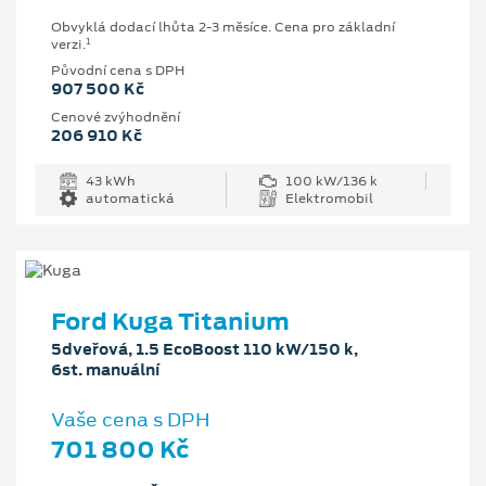
Obvyklá dodací lhůta 2-3 měsíce. Cena pro základní
1
verzi.
Původní cena s DPH
907 500 Kč
Cenové zvýhodnění
206 910 Kč
43 kWh
100 kW/136 k
automatická
Elektromobil
Ford Kuga Titanium
5dveřová, 1.5 EcoBoost 110 kW/150 k,
6st. manuální
Vaše cena s DPH
701 800 Kč