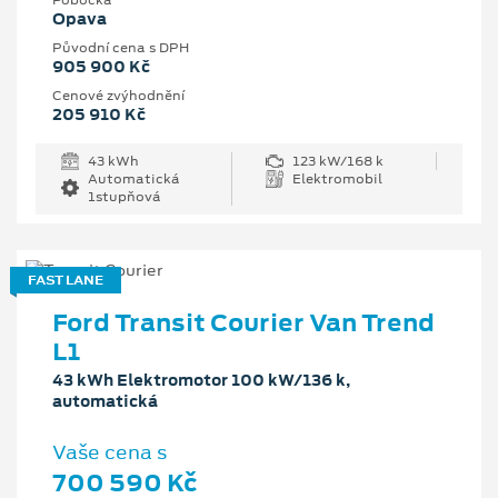
Pobočka
Opava
Původní cena s DPH
905 900 Kč
Cenové zvýhodnění
205 910 Kč
43 kWh
123 kW/168 k
Automatická
Elektromobil
1stupňová
FAST LANE
Ford Transit Courier Van Trend
L1
43 kWh Elektromotor 100 kW/136 k,
automatická
Vaše cena s
700 590 Kč