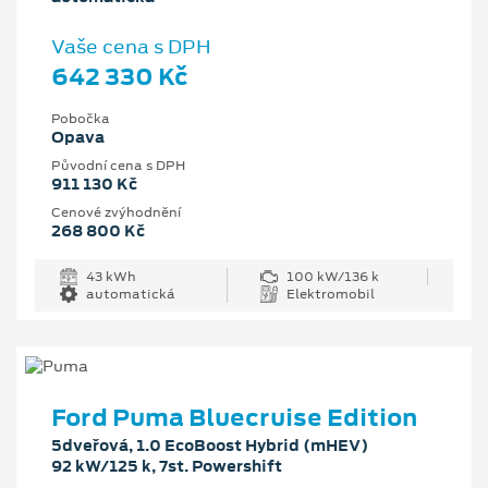
Vaše cena s DPH
642 330 Kč
Pobočka
Opava
Původní cena s DPH
911 130 Kč
Cenové zvýhodnění
268 800 Kč
43 kWh
100 kW/136 k
automatická
Elektromobil
Ford Puma Bluecruise Edition
5dveřová, 1.0 EcoBoost Hybrid (mHEV)
92 kW/125 k, 7st. Powershift