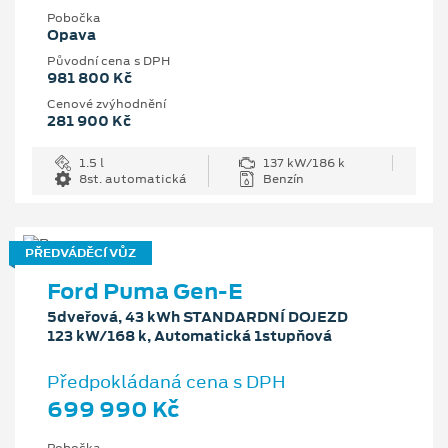
Pobočka
Opava
Původní cena s DPH
981 800 Kč
Cenové zvýhodnění
281 900 Kč
1.5 l
137 kW/186 k
8st. automatická
Benzín
PŘEDVÁDĚCÍ VŮZ
Ford Puma Gen-E
5dveřová, 43 kWh STANDARDNÍ DOJEZD
123 kW/168 k, Automatická 1stupňová
Předpokládaná cena s DPH
699 990 Kč