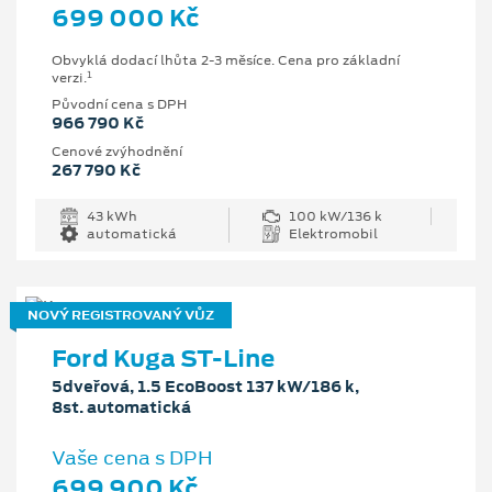
699 000 Kč
Obvyklá dodací lhůta 2-3 měsíce. Cena pro základní
1
verzi.
Původní cena s DPH
966 790 Kč
Cenové zvýhodnění
267 790 Kč
43 kWh
100 kW/136 k
automatická
Elektromobil
NOVÝ REGISTROVANÝ VŮZ
Ford Kuga ST-Line
5dveřová, 1.5 EcoBoost 137 kW/186 k,
8st. automatická
Vaše cena s DPH
699 900 Kč