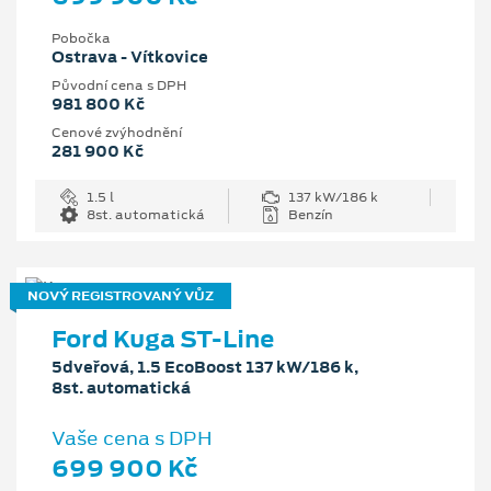
Pobočka
Ostrava - Vítkovice
Původní cena s DPH
981 800 Kč
Cenové zvýhodnění
281 900 Kč
1.5 l
137 kW/186 k
8st. automatická
Benzín
NOVÝ REGISTROVANÝ VŮZ
Ford Kuga ST-Line
5dveřová, 1.5 EcoBoost 137 kW/186 k,
8st. automatická
Vaše cena s DPH
699 900 Kč