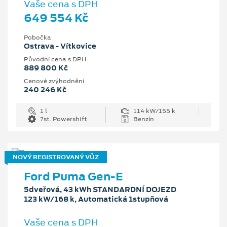
Vaše cena s DPH
649 554 Kč
Pobočka
Ostrava - Vítkovice
Původní cena s DPH
889 800 Kč
Cenové zvýhodnění
240 246 Kč
1 l
114 kW/155 k
7st. Powershift
Benzín
NOVÝ REGISTROVANÝ VŮZ
Ford Puma Gen-E
5dveřová, 43 kWh STANDARDNÍ DOJEZD
123 kW/168 k, Automatická 1stupňová
Vaše cena s DPH