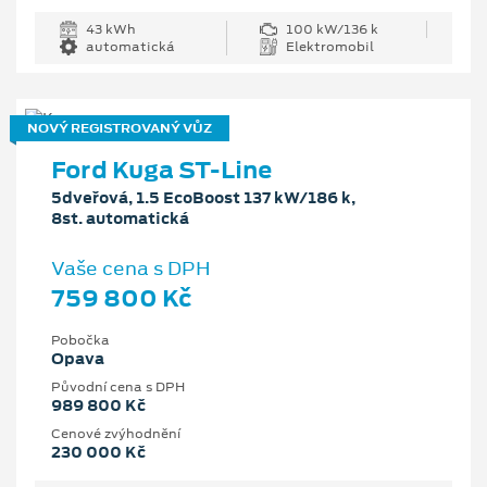
43 kWh
100 kW/136 k
automatická
Elektromobil
NOVÝ REGISTROVANÝ VŮZ
Ford Kuga ST-Line
5dveřová, 1.5 EcoBoost 137 kW/186 k,
8st. automatická
Vaše cena s DPH
759 800 Kč
Pobočka
Opava
Původní cena s DPH
989 800 Kč
Cenové zvýhodnění
230 000 Kč