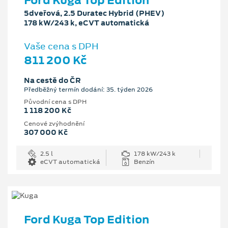
Ford Kuga Top Edition
5dveřová, 2.5 Duratec Hybrid (PHEV)
178 kW/243 k, eCVT automatická
Vaše cena s DPH
811 200 Kč
Na cestě do ČR
Předběžný termín dodání: 35. týden 2026
Původní cena s DPH
1 118 200 Kč
Cenové zvýhodnění
307 000 Kč
2.5 l
178 kW/243 k
eCVT automatická
Benzín
Ford Kuga Top Edition