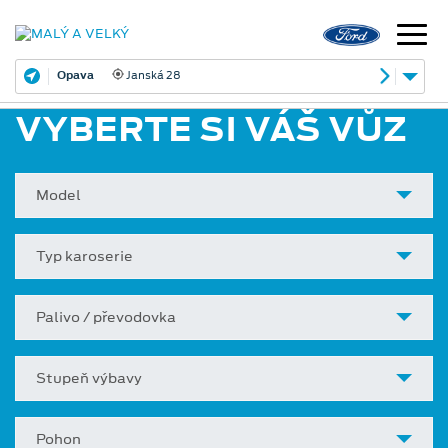
Opava
Janská 28
VYBERTE SI VÁŠ VŮZ
Model
Typ karoserie
Palivo / převodovka
Stupeň výbavy
Pohon