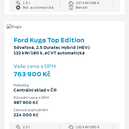
1.5 l
137 kW/186 k
8st. automatická
Benzín
Ford Kuga Top Edition
5dveřová, 2.5 Duratec Hybrid (HEV)
132 kW/180 k, eCVT automatická
Vaše cena s DPH
763 900 Kč
Pobočka
Centrální sklad v ČR
Původní cena s DPH
987 900 Kč
Cenové zvýhodnění
224 000 Kč
2.5 l
132 kW/180 k