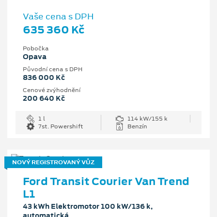
Vaše cena s DPH
635 360 Kč
Pobočka
Opava
Původní cena s DPH
836 000 Kč
Cenové zvýhodnění
200 640 Kč
1 l
114 kW/155 k
7st. Powershift
Benzín
NOVÝ REGISTROVANÝ VŮZ
Ford Transit Courier Van Trend
L1
43 kWh Elektromotor 100 kW/136 k,
automatická