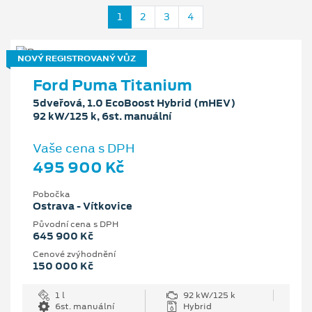
1
2
3
4
NOVÝ REGISTROVANÝ VŮZ
Ford Puma Titanium
5dveřová, 1.0 EcoBoost Hybrid (mHEV)
92 kW/125 k, 6st. manuální
Vaše cena s DPH
495 900 Kč
Pobočka
Ostrava - Vítkovice
Původní cena s DPH
645 900 Kč
Cenové zvýhodnění
150 000 Kč
1 l
92 kW/125 k
6st. manuální
Hybrid