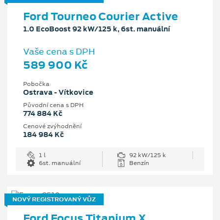
Ford Tourneo Courier Active
1.0 EcoBoost 92 kW/125 k, 6st. manuální
Vaše cena s DPH
589 900 Kč
Pobočka
Ostrava - Vítkovice
Původní cena s DPH
774 884 Kč
Cenové zvýhodnění
184 984 Kč
1 l
92 kW/125 k
6st. manuální
Benzín
NOVÝ REGISTROVANÝ VŮZ
Ford Focus Titanium X