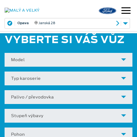
Opava
Janská 28
VYBERTE SI VÁŠ VŮZ
Model
Typ karoserie
Palivo / převodovka
Stupeň výbavy
Pohon