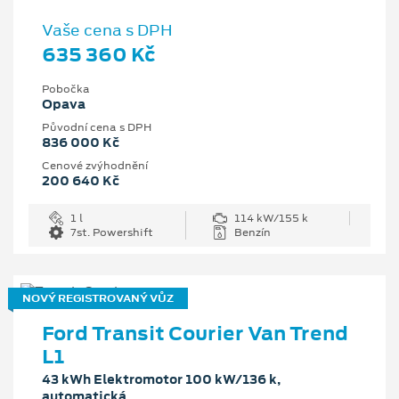
Vaše cena s DPH
635 360 Kč
Pobočka
Opava
Původní cena s DPH
836 000 Kč
Cenové zvýhodnění
200 640 Kč
1 l
114 kW/155 k
7st. Powershift
Benzín
NOVÝ REGISTROVANÝ VŮZ
Ford Transit Courier Van Trend
L1
43 kWh Elektromotor 100 kW/136 k,
automatická