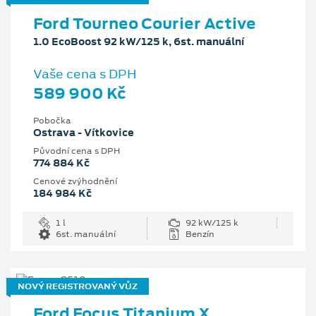
Ford Tourneo Courier Active
1.0 EcoBoost 92 kW/125 k, 6st. manuální
Vaše cena s DPH
589 900 Kč
Pobočka
Ostrava - Vítkovice
Původní cena s DPH
774 884 Kč
Cenové zvýhodnění
184 984 Kč
1 l
92 kW/125 k
6st. manuální
Benzín
NOVÝ REGISTROVANÝ VŮZ
Ford Focus Titanium X