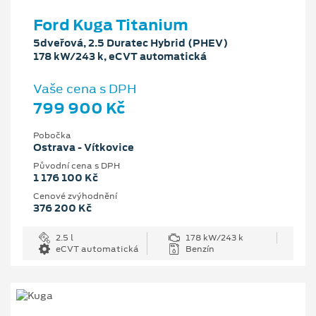
Ford Kuga Titanium
5dveřová, 2.5 Duratec Hybrid (PHEV)
178 kW/243 k, eCVT automatická
Vaše cena s DPH
799 900 Kč
Pobočka
Ostrava - Vítkovice
Původní cena s DPH
1 176 100 Kč
Cenové zvýhodnění
376 200 Kč
2.5 l
178 kW/243 k
eCVT automatická
Benzín