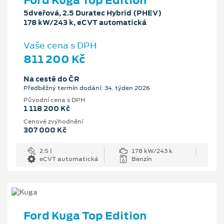
Ford Kuga Top Edition
5dveřová, 2.5 Duratec Hybrid (PHEV)
178 kW/243 k, eCVT automatická
Vaše cena s DPH
811 200 Kč
Na cestě do ČR
Předběžný termín dodání: 34. týden 2026
Původní cena s DPH
1 118 200 Kč
Cenové zvýhodnění
307 000 Kč
2.5 l
178 kW/243 k
eCVT automatická
Benzín
Ford Kuga Top Edition