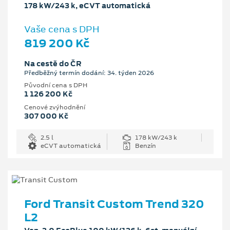
178 kW/243 k, eCVT automatická
Vaše cena s DPH
819 200 Kč
Na cestě do ČR
Předběžný termín dodání: 34. týden 2026
Původní cena s DPH
1 126 200 Kč
Cenové zvýhodnění
307 000 Kč
2.5 l
178 kW/243 k
eCVT automatická
Benzín
Ford Transit Custom Trend 320
L2