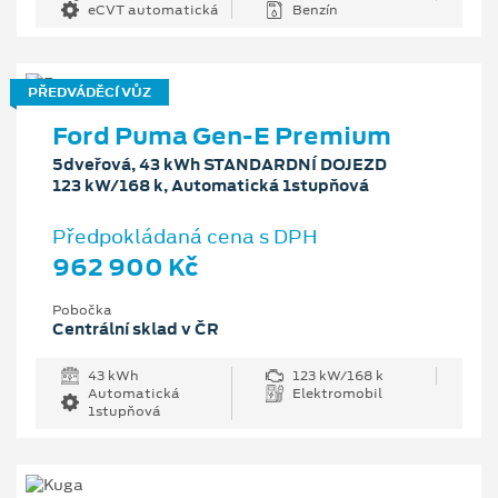
eCVT automatická
Benzín
PŘEDVÁDĚCÍ VŮZ
Ford Puma Gen-E Premium
5dveřová, 43 kWh STANDARDNÍ DOJEZD
123 kW/168 k, Automatická 1stupňová
Předpokládaná cena s DPH
962 900 Kč
Pobočka
Centrální sklad v ČR
43 kWh
123 kW/168 k
Automatická
Elektromobil
1stupňová