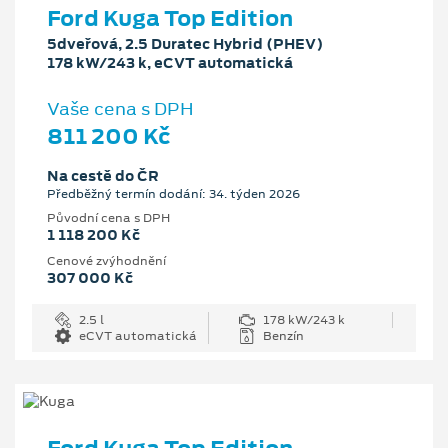
Ford Kuga Top Edition
5dveřová, 2.5 Duratec Hybrid (PHEV)
178 kW/243 k, eCVT automatická
Vaše cena s DPH
811 200 Kč
Na cestě do ČR
Předběžný termín dodání: 34. týden 2026
Původní cena s DPH
1 118 200 Kč
Cenové zvýhodnění
307 000 Kč
2.5 l
178 kW/243 k
eCVT automatická
Benzín