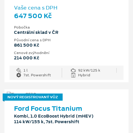
Vaše cena s DPH
647 500 Kč
Pobočka
Centrální sklad v ČR
Původní cena s DPH
861 500 Kč
Cenové zvýhodnění
214 000 Kč
1 l
92 kW/125 k
7st. Powershift
Hybrid
NOVÝ REGISTROVANÝ VŮZ
Ford Focus Titanium
Kombi, 1.0 EcoBoost Hybrid (mHEV)
114 kW/155 k, 7st. Powershift