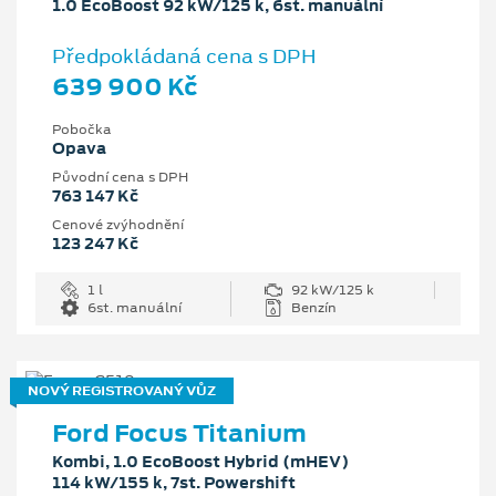
1.0 EcoBoost 92 kW/125 k, 6st. manuální
Předpokládaná cena s DPH
639 900 Kč
Pobočka
Opava
Původní cena s DPH
763 147 Kč
Cenové zvýhodnění
123 247 Kč
1 l
92 kW/125 k
6st. manuální
Benzín
NOVÝ REGISTROVANÝ VŮZ
Ford Focus Titanium
Kombi, 1.0 EcoBoost Hybrid (mHEV)
114 kW/155 k, 7st. Powershift