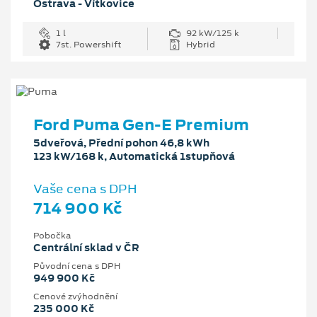
Ostrava - Vítkovice
1 l
92 kW/125 k
7st. Powershift
Hybrid
Ford Puma Gen-E Premium
5dveřová, Přední pohon 46,8 kWh
123 kW/168 k, Automatická 1stupňová
Vaše cena s DPH
714 900 Kč
Pobočka
Centrální sklad v ČR
Původní cena s DPH
949 900 Kč
Cenové zvýhodnění
235 000 Kč