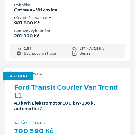
Pobočka
Ostrava - Vítkovice
Původní cena s DPH
981 800 Kč
Cenové zvýhodnění
281 900 Kč
1.5 l
137 kW/186 k
8st. automatická
Benzín
FAST LANE
Ford Transit Courier Van Trend
L1
43 kWh Elektromotor 100 kW/136 k,
automatická
Vaše cena s
700 590 Kč