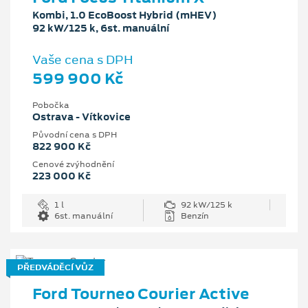
Kombi, 1.0 EcoBoost Hybrid (mHEV)
92 kW/125 k, 6st. manuální
Vaše cena s DPH
599 900 Kč
Pobočka
Ostrava - Vítkovice
Původní cena s DPH
822 900 Kč
Cenové zvýhodnění
223 000 Kč
1 l
92 kW/125 k
6st. manuální
Benzín
PŘEDVÁDĚCÍ VŮZ
Ford Tourneo Courier Active