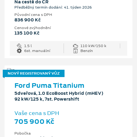
Na cestě do ČR
Předběžný termín dodání: 41. týden 2026
Původní cena s DPH
836 900 Kč
Cenové zvýhodnění
135 100 Kč
1.5 l
110 kW/150 k
6st. manuální
Benzín
NOVÝ REGISTROVANÝ VŮZ
Ford Puma Titanium
5dveřová, 1.0 EcoBoost Hybrid (mHEV)
92 kW/125 k, 7st. Powershift
Vaše cena s DPH
705 900 Kč
Pobočka