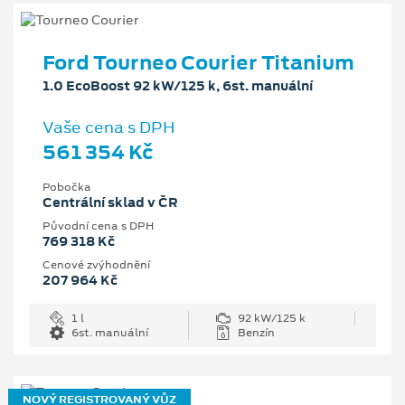
Ford Tourneo Courier Titanium
1.0 EcoBoost 92 kW/125 k, 6st. manuální
Vaše cena s DPH
561 354 Kč
Pobočka
Centrální sklad v ČR
Původní cena s DPH
769 318 Kč
Cenové zvýhodnění
207 964 Kč
1 l
92 kW/125 k
6st. manuální
Benzín
NOVÝ REGISTROVANÝ VŮZ