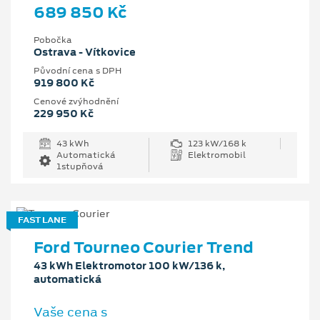
689 850 Kč
Pobočka
Ostrava - Vítkovice
Původní cena s DPH
919 800 Kč
Cenové zvýhodnění
229 950 Kč
43 kWh
123 kW/168 k
Automatická
Elektromobil
1stupňová
FAST LANE
Ford Tourneo Courier Trend
43 kWh Elektromotor 100 kW/136 k,
automatická
Vaše cena s