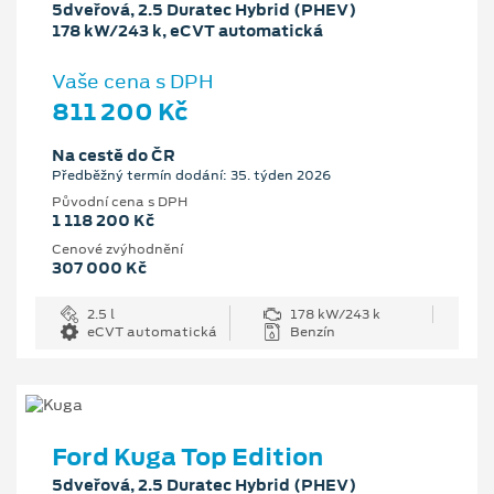
5dveřová, 2.5 Duratec Hybrid (PHEV)
178 kW/243 k, eCVT automatická
Vaše cena s DPH
811 200 Kč
Na cestě do ČR
Předběžný termín dodání: 35. týden 2026
Původní cena s DPH
1 118 200 Kč
Cenové zvýhodnění
307 000 Kč
2.5 l
178 kW/243 k
eCVT automatická
Benzín
Ford Kuga Top Edition
5dveřová, 2.5 Duratec Hybrid (PHEV)