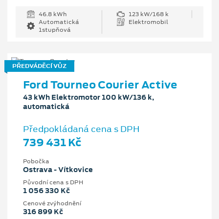
46.8 kWh
123 kW/168 k
Automatická
Elektromobil
1stupňová
PŘEDVÁDĚCÍ VŮZ
Ford Tourneo Courier Active
43 kWh Elektromotor 100 kW/136 k,
automatická
Předpokládaná cena s DPH
739 431 Kč
Pobočka
Ostrava - Vítkovice
Původní cena s DPH
1 056 330 Kč
Cenové zvýhodnění
316 899 Kč