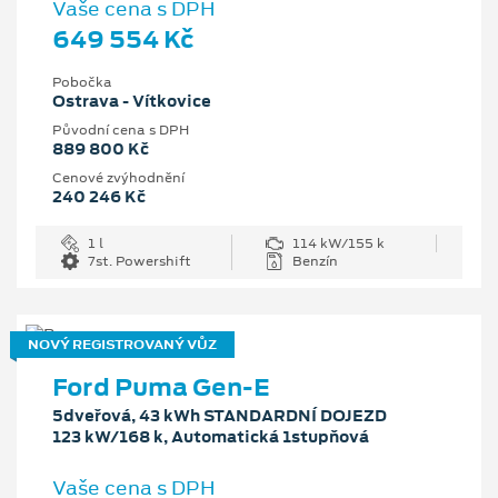
Vaše cena s DPH
649 554 Kč
Pobočka
Ostrava - Vítkovice
Původní cena s DPH
889 800 Kč
Cenové zvýhodnění
240 246 Kč
1 l
114 kW/155 k
7st. Powershift
Benzín
NOVÝ REGISTROVANÝ VŮZ
Ford Puma Gen-E
5dveřová, 43 kWh STANDARDNÍ DOJEZD
123 kW/168 k, Automatická 1stupňová
Vaše cena s DPH