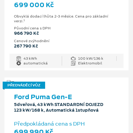
699 000 Kč
Obvyklá dodací lhůta 2-3 měsíce. Cena pro základní
1
verzi.
Původní cena s DPH
966 790 Kč
Cenové zvýhodnění
267 790 Kč
43 kWh
100 kW/136 k
automatická
Elektromobil
PŘEDVÁDĚCÍ VŮZ
Ford Puma Gen-E
5dveřová, 43 kWh STANDARDNÍ DOJEZD
123 kW/168 k, Automatická 1stupňová
Předpokládaná cena s DPH
699 990 Kč