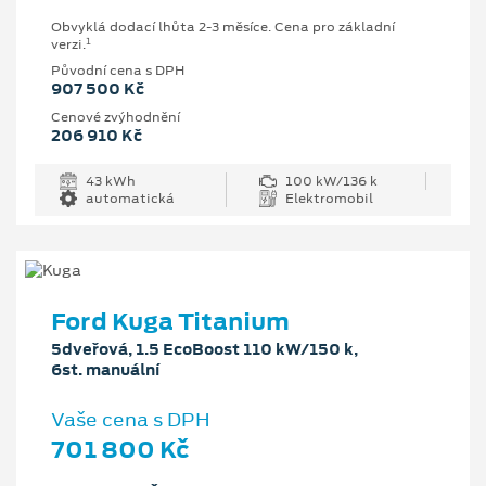
Obvyklá dodací lhůta 2-3 měsíce. Cena pro základní
1
verzi.
Původní cena s DPH
907 500 Kč
Cenové zvýhodnění
206 910 Kč
43 kWh
100 kW/136 k
automatická
Elektromobil
Ford Kuga Titanium
5dveřová, 1.5 EcoBoost 110 kW/150 k,
6st. manuální
Vaše cena s DPH
701 800 Kč