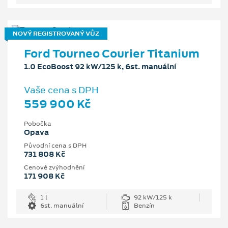
NOVÝ REGISTROVANÝ VŮZ
Ford Tourneo Courier Titanium
1.0 EcoBoost 92 kW/125 k, 6st. manuální
Vaše cena s DPH
559 900 Kč
Pobočka
Opava
Původní cena s DPH
731 808 Kč
Cenové zvýhodnění
171 908 Kč
1 l
92 kW/125 k
6st. manuální
Benzín