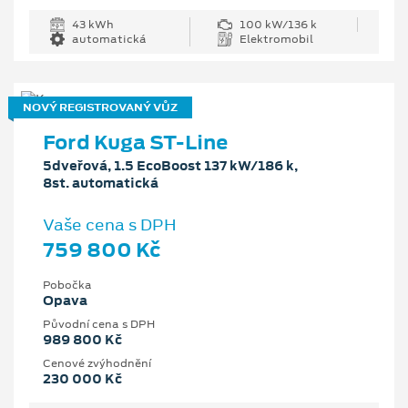
43 kWh
100 kW/136 k
automatická
Elektromobil
NOVÝ REGISTROVANÝ VŮZ
Ford Kuga ST-Line
5dveřová, 1.5 EcoBoost 137 kW/186 k,
8st. automatická
Vaše cena s DPH
759 800 Kč
Pobočka
Opava
Původní cena s DPH
989 800 Kč
Cenové zvýhodnění
230 000 Kč