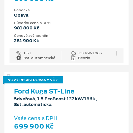
Pobočka
Opava
Původní cena s DPH
981 800 Kč
Cenové zvýhodnění
281 900 Kč
1.5 l
137 kW/186 k
8st. automatická
Benzín
NOVÝ REGISTROVANÝ VŮZ
Ford Kuga ST-Line
5dveřová, 1.5 EcoBoost 137 kW/186 k,
8st. automatická
Vaše cena s DPH
699 900 Kč