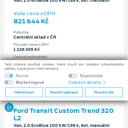
Van, 2.0 EcoBlue 100 kW/136 k, 6st. manuální
Vaše cena s DPH
821 644 Kč
Pobočka
Centrální sklad v ČR
Původní cena s DPH
1 226 335 Kč
Cenové zvýhodnění
404 691 Kč
Tato stránka používá cookies, které slouží pro zlepšení uživatelského
zážitku, k analytice i cílení reklamy.
2 l
100 kW/136 k
Nutné
Statistické
6st. manuální
Nafta
Marketingové
Zobrazit detaily
Odmítnout
Povolit vybrané
Povolit vše
Ford Transit Custom Trend 320
L2
Van, 2.0 EcoBlue 100 kW/136 k, 6st. manuální