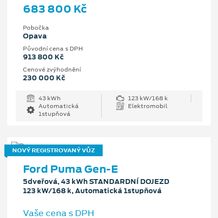
683 800 Kč
Pobočka
Opava
Původní cena s DPH
913 800 Kč
Cenové zvýhodnění
230 000 Kč
43 kWh
123 kW/168 k
Automatická
Elektromobil
1stupňová
NOVÝ REGISTROVANÝ VŮZ
Ford Puma Gen-E
5dveřová, 43 kWh STANDARDNÍ DOJEZD
123 kW/168 k, Automatická 1stupňová
Vaše cena s DPH