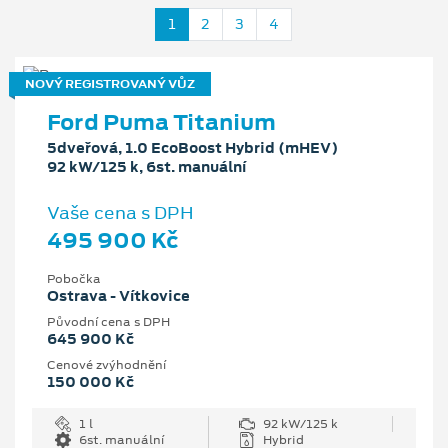
1
2
3
4
NOVÝ REGISTROVANÝ VŮZ
Ford Puma Titanium
5dveřová, 1.0 EcoBoost Hybrid (mHEV)
92 kW/125 k, 6st. manuální
Vaše cena s DPH
495 900 Kč
Pobočka
Ostrava - Vítkovice
Původní cena s DPH
645 900 Kč
Cenové zvýhodnění
150 000 Kč
1 l
92 kW/125 k
6st. manuální
Hybrid