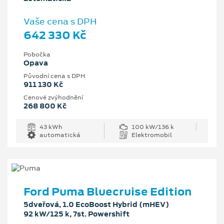
Vaše cena s DPH
642 330 Kč
Pobočka
Opava
Původní cena s DPH
911 130 Kč
Cenové zvýhodnění
268 800 Kč
43 kWh
100 kW/136 k
automatická
Elektromobil
Ford Puma Bluecruise Edition
5dveřová, 1.0 EcoBoost Hybrid (mHEV)
92 kW/125 k, 7st. Powershift