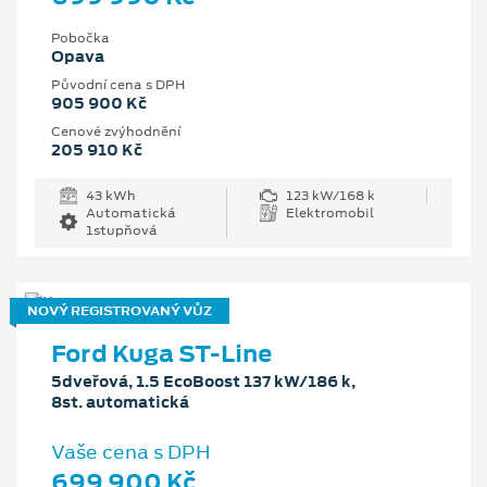
Pobočka
Opava
Původní cena s DPH
905 900 Kč
Cenové zvýhodnění
205 910 Kč
43 kWh
123 kW/168 k
Automatická
Elektromobil
1stupňová
NOVÝ REGISTROVANÝ VŮZ
Ford Kuga ST-Line
5dveřová, 1.5 EcoBoost 137 kW/186 k,
8st. automatická
Vaše cena s DPH
699 900 Kč