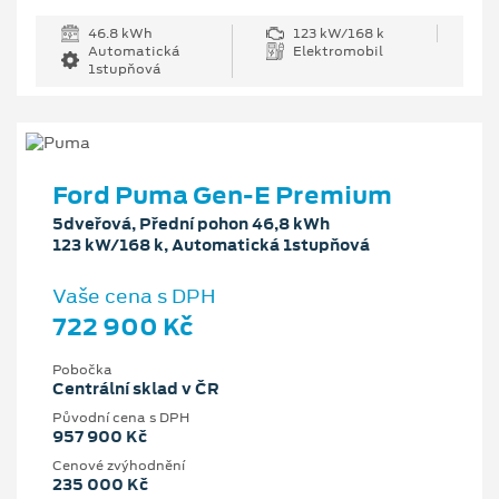
46.8 kWh
123 kW/168 k
Automatická
Elektromobil
1stupňová
Ford Puma Gen-E Premium
5dveřová, Přední pohon 46,8 kWh
123 kW/168 k, Automatická 1stupňová
Vaše cena s DPH
722 900 Kč
Pobočka
Centrální sklad v ČR
Původní cena s DPH
957 900 Kč
Cenové zvýhodnění
235 000 Kč