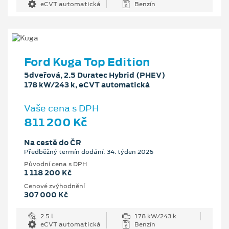
eCVT automatická
Benzín
Ford Kuga Top Edition
5dveřová, 2.5 Duratec Hybrid (PHEV)
178 kW/243 k, eCVT automatická
Vaše cena s DPH
811 200 Kč
Na cestě do ČR
Předběžný termín dodání: 34. týden 2026
Původní cena s DPH
1 118 200 Kč
Cenové zvýhodnění
307 000 Kč
2.5 l
178 kW/243 k
eCVT automatická
Benzín