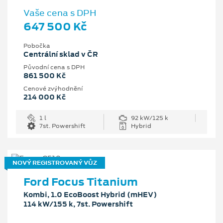
Vaše cena s DPH
647 500 Kč
Pobočka
Centrální sklad v ČR
Původní cena s DPH
861 500 Kč
Cenové zvýhodnění
214 000 Kč
1 l
92 kW/125 k
7st. Powershift
Hybrid
NOVÝ REGISTROVANÝ VŮZ
Ford Focus Titanium
Kombi, 1.0 EcoBoost Hybrid (mHEV)
114 kW/155 k, 7st. Powershift