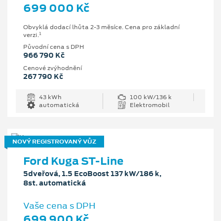
699 000 Kč
Obvyklá dodací lhůta 2-3 měsíce. Cena pro základní
1
verzi.
Původní cena s DPH
966 790 Kč
Cenové zvýhodnění
267 790 Kč
43 kWh
100 kW/136 k
automatická
Elektromobil
NOVÝ REGISTROVANÝ VŮZ
Ford Kuga ST-Line
5dveřová, 1.5 EcoBoost 137 kW/186 k,
8st. automatická
Vaše cena s DPH
699 900 Kč