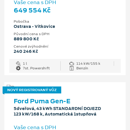
Vaše cena s DPH
649 554 Kč
Pobočka
Ostrava - Vítkovice
Původní cena s DPH
889 800 Kč
Cenové zvýhodnění
240 246 Kč
1 l
114 kW/155 k
7st. Powershift
Benzín
NOVÝ REGISTROVANÝ VŮZ
Ford Puma Gen-E
5dveřová, 43 kWh STANDARDNÍ DOJEZD
123 kW/168 k, Automatická 1stupňová
Vaše cena s DPH