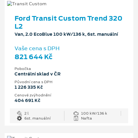
Ford Transit Custom Trend 320
L2
Van, 2.0 EcoBlue 100 kW/136 k, 6st. manuální
Vaše cena s DPH
821 644 Kč
Pobočka
Centrální sklad v ČR
Původní cena s DPH
1 226 335 Kč
Cenové zvýhodnění
404 691 Kč
2 l
100 kW/136 k
6st. manuální
Nafta