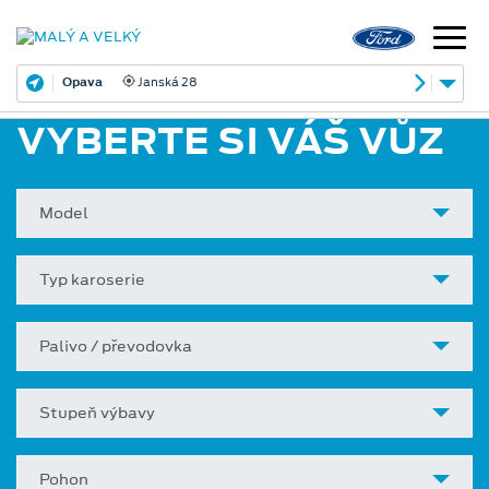
Opava
Janská 28
VYBERTE SI VÁŠ VŮZ
Model
Typ karoserie
Palivo / převodovka
Stupeň výbavy
Pohon