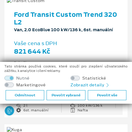
Ford Transit Custom Trend 320
L2
Van, 2.0 EcoBlue 100 kW/136 k, 6st. manuální
Vaše cena s DPH
821 644 Kč
Pobočka
Tato stránka používá cookies, které slouží pro zlepšení uživatelského
Opava
zážitku, k analytice i cílení reklamy.
Původní cena s DPH
Nutné
Statistické
1 226 335 Kč
Marketingové
Zobrazit detaily
Cenové zvýhodnění
404 691 Kč
Odmítnout
Povolit vybrané
Povolit vše
2 l
100 kW/136 k
6st. manuální
Nafta