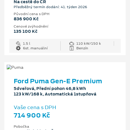
Na cestě do ČR
Předběžný termín dodání: 41. týden 2026
Původní cena s DPH
836 900 Kč
Cenové zvýhodnění
135 100 Kč
1.5 l
110 kW/150 k
6st. manuální
Benzín
Ford Puma Gen-E Premium
5dveřová, Přední pohon 46,8 kWh
123 kW/168 k, Automatická 1stupňová
Vaše cena s DPH
714 900 Kč
Pobočka