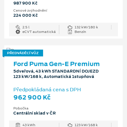
987 900 Kč
Cenové zvýhodnění
224 000 Kč
2.5 l
132 kW/180 k
eCVT automatická
Benzín
PŘEDVÁDĚCÍ VŮZ
Ford Puma Gen-E Premium
5dveřová, 43 kWh STANDARDNÍ DOJEZD
123 kW/168 k, Automatická 1stupňová
Předpokládaná cena s DPH
962 900 Kč
Pobočka
Centrální sklad v ČR
43 kWh
123 kW/168 k