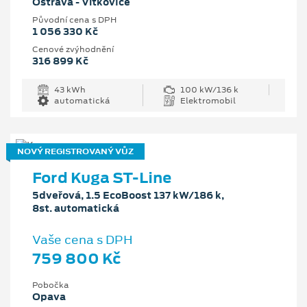
Ostrava - Vítkovice
Původní cena s DPH
1 056 330 Kč
Cenové zvýhodnění
316 899 Kč
43 kWh
100 kW/136 k
automatická
Elektromobil
NOVÝ REGISTROVANÝ VŮZ
Ford Kuga ST-Line
5dveřová, 1.5 EcoBoost 137 kW/186 k,
8st. automatická
Vaše cena s DPH
759 800 Kč
Pobočka
Opava