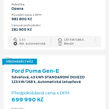
Pobočka
Opava
Původní cena s DPH
981 800 Kč
Cenové zvýhodnění
281 900 Kč
1.5 l
137 kW/186 k
8st. automatická
Benzín
PŘEDVÁDĚCÍ VŮZ
Ford Puma Gen-E
5dveřová, 43 kWh STANDARDNÍ DOJEZD
123 kW/168 k, Automatická 1stupňová
Předpokládaná cena s DPH
699 990 Kč