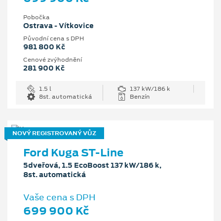
Pobočka
Ostrava - Vítkovice
Původní cena s DPH
981 800 Kč
Cenové zvýhodnění
281 900 Kč
1.5 l
137 kW/186 k
8st. automatická
Benzín
NOVÝ REGISTROVANÝ VŮZ
Ford Kuga ST-Line
5dveřová, 1.5 EcoBoost 137 kW/186 k,
8st. automatická
Vaše cena s DPH
699 900 Kč