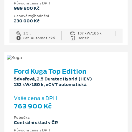
Původní cena s DPH
989 800 Kč
Cenové zvýhodnění
230 000 Kč
1.5 l
137 kW/186 k
8st. automatická
Benzín
Ford Kuga Top Edition
5dveřová, 2.5 Duratec Hybrid (HEV)
132 kW/180 k, eCVT automatická
Vaše cena s DPH
763 900 Kč
Pobočka
Centrální sklad v ČR
Původní cena s DPH