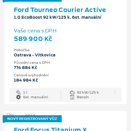
Ford Tourneo Courier Active
1.0 EcoBoost 92 kW/125 k, 6st. manuální
Vaše cena s DPH
589 900 Kč
Pobočka
Ostrava - Vítkovice
Původní cena s DPH
774 884 Kč
Cenové zvýhodnění
184 984 Kč
1 l
92 kW/125 k
6st. manuální
Benzín
NOVÝ REGISTROVANÝ VŮZ
Ford Focus Titanium X