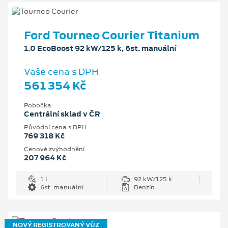
Ford Tourneo Courier Titanium
1.0 EcoBoost 92 kW/125 k, 6st. manuální
Vaše cena s DPH
561 354 Kč
Pobočka
Centrální sklad v ČR
Původní cena s DPH
769 318 Kč
Cenové zvýhodnění
207 964 Kč
1 l
92 kW/125 k
6st. manuální
Benzín
NOVÝ REGISTROVANÝ VŮZ