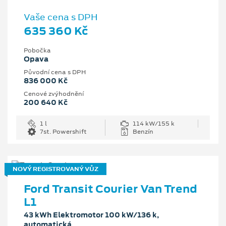
Vaše cena s DPH
635 360 Kč
Pobočka
Opava
Původní cena s DPH
836 000 Kč
Cenové zvýhodnění
200 640 Kč
1 l
114 kW/155 k
7st. Powershift
Benzín
NOVÝ REGISTROVANÝ VŮZ
Ford Transit Courier Van Trend
L1
43 kWh Elektromotor 100 kW/136 k,
automatická