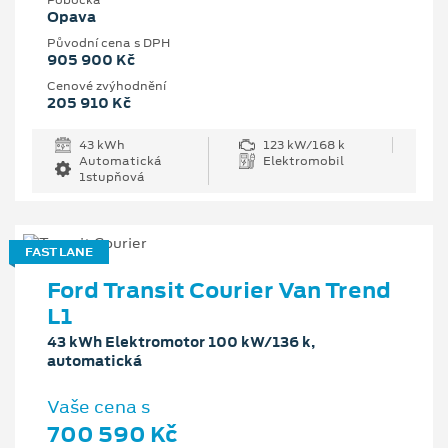
Pobočka
Opava
Původní cena s DPH
905 900 Kč
Cenové zvýhodnění
205 910 Kč
43 kWh
123 kW/168 k
Automatická
Elektromobil
1stupňová
FAST LANE
Ford Transit Courier Van Trend
L1
43 kWh Elektromotor 100 kW/136 k,
automatická
Vaše cena s
700 590 Kč