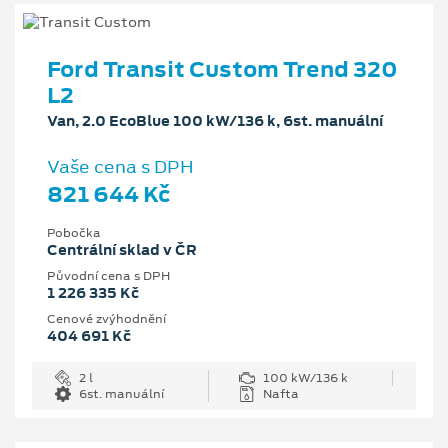
Ford Transit Custom Trend 320
L2
Van, 2.0 EcoBlue 100 kW/136 k, 6st. manuální
Vaše cena s DPH
821 644 Kč
Pobočka
Centrální sklad v ČR
Původní cena s DPH
1 226 335 Kč
Cenové zvýhodnění
404 691 Kč
2 l
100 kW/136 k
6st. manuální
Nafta