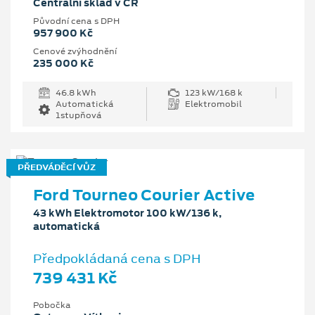
Centrální sklad v ČR
Původní cena s DPH
957 900 Kč
Cenové zvýhodnění
235 000 Kč
46.8 kWh
123 kW/168 k
Automatická
Elektromobil
1stupňová
PŘEDVÁDĚCÍ VŮZ
Ford Tourneo Courier Active
43 kWh Elektromotor 100 kW/136 k,
automatická
Předpokládaná cena s DPH
739 431 Kč
Pobočka