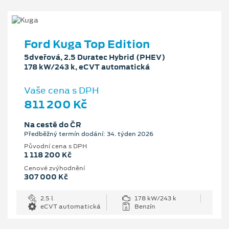
Ford Kuga Top Edition
5dveřová, 2.5 Duratec Hybrid (PHEV)
178 kW/243 k, eCVT automatická
Vaše cena s DPH
811 200 Kč
Na cestě do ČR
Předběžný termín dodání: 34. týden 2026
Původní cena s DPH
1 118 200 Kč
Cenové zvýhodnění
307 000 Kč
2.5 l
178 kW/243 k
eCVT automatická
Benzín