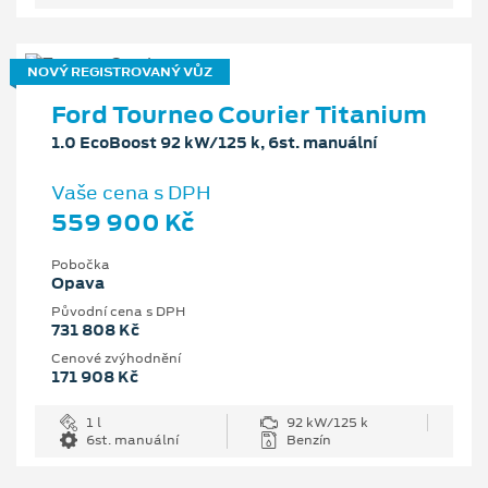
NOVÝ REGISTROVANÝ VŮZ
Ford Tourneo Courier Titanium
1.0 EcoBoost 92 kW/125 k, 6st. manuální
Vaše cena s DPH
559 900 Kč
Pobočka
Opava
Původní cena s DPH
731 808 Kč
Cenové zvýhodnění
171 908 Kč
1 l
92 kW/125 k
6st. manuální
Benzín