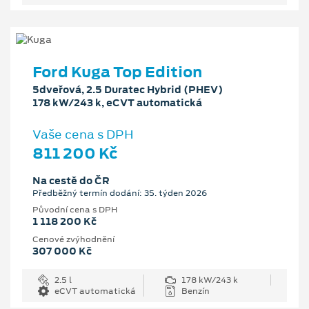
Ford Kuga Top Edition
5dveřová, 2.5 Duratec Hybrid (PHEV)
178 kW/243 k, eCVT automatická
Vaše cena s DPH
811 200 Kč
Na cestě do ČR
Předběžný termín dodání: 35. týden 2026
Původní cena s DPH
1 118 200 Kč
Cenové zvýhodnění
307 000 Kč
2.5 l
178 kW/243 k
eCVT automatická
Benzín