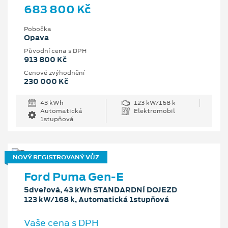
683 800 Kč
Pobočka
Opava
Původní cena s DPH
913 800 Kč
Cenové zvýhodnění
230 000 Kč
43 kWh
123 kW/168 k
Automatická
Elektromobil
1stupňová
NOVÝ REGISTROVANÝ VŮZ
Ford Puma Gen-E
5dveřová, 43 kWh STANDARDNÍ DOJEZD
123 kW/168 k, Automatická 1stupňová
Vaše cena s DPH