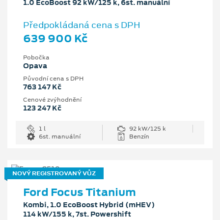
1.0 EcoBoost 92 kW/125 k, 6st. manuální
Předpokládaná cena s DPH
639 900 Kč
Pobočka
Opava
Původní cena s DPH
763 147 Kč
Cenové zvýhodnění
123 247 Kč
1 l
92 kW/125 k
6st. manuální
Benzín
NOVÝ REGISTROVANÝ VŮZ
Ford Focus Titanium
Kombi, 1.0 EcoBoost Hybrid (mHEV)
114 kW/155 k, 7st. Powershift