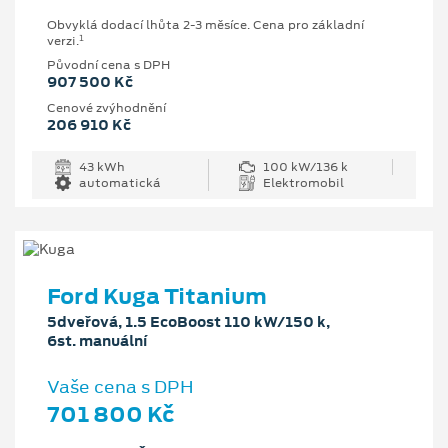
Obvyklá dodací lhůta 2-3 měsíce. Cena pro základní
1
verzi.
Původní cena s DPH
907 500 Kč
Cenové zvýhodnění
206 910 Kč
43 kWh
100 kW/136 k
automatická
Elektromobil
Ford Kuga Titanium
5dveřová, 1.5 EcoBoost 110 kW/150 k,
6st. manuální
Vaše cena s DPH
701 800 Kč