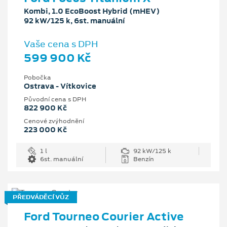
Kombi, 1.0 EcoBoost Hybrid (mHEV)
92 kW/125 k, 6st. manuální
Vaše cena s DPH
599 900 Kč
Pobočka
Ostrava - Vítkovice
Původní cena s DPH
822 900 Kč
Cenové zvýhodnění
223 000 Kč
1 l
92 kW/125 k
6st. manuální
Benzín
PŘEDVÁDĚCÍ VŮZ
Ford Tourneo Courier Active