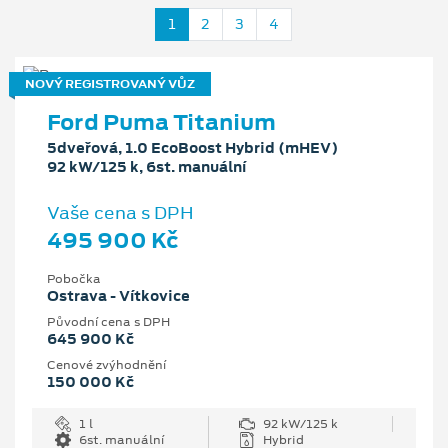
1
2
3
4
NOVÝ REGISTROVANÝ VŮZ
Ford Puma Titanium
5dveřová, 1.0 EcoBoost Hybrid (mHEV)
92 kW/125 k, 6st. manuální
Vaše cena s DPH
495 900 Kč
Pobočka
Ostrava - Vítkovice
Původní cena s DPH
645 900 Kč
Cenové zvýhodnění
150 000 Kč
1 l
92 kW/125 k
6st. manuální
Hybrid