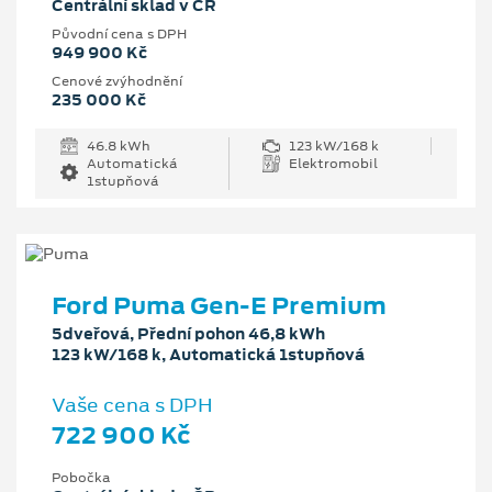
Centrální sklad v ČR
Původní cena s DPH
949 900 Kč
Cenové zvýhodnění
235 000 Kč
46.8 kWh
123 kW/168 k
Automatická
Elektromobil
1stupňová
Ford Puma Gen-E Premium
5dveřová, Přední pohon 46,8 kWh
123 kW/168 k, Automatická 1stupňová
Vaše cena s DPH
722 900 Kč
Pobočka