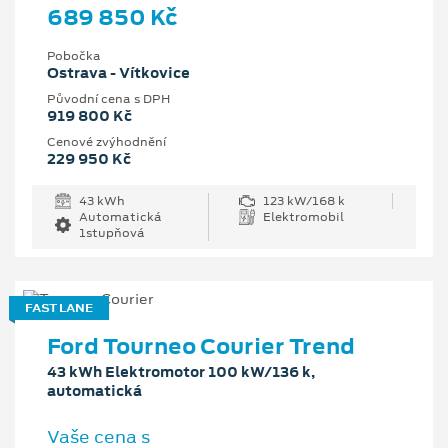
689 850 Kč
Pobočka
Ostrava - Vítkovice
Původní cena s DPH
919 800 Kč
Cenové zvýhodnění
229 950 Kč
43 kWh
123 kW/168 k
Automatická
Elektromobil
1stupňová
FAST LANE
Ford Tourneo Courier Trend
43 kWh Elektromotor 100 kW/136 k,
automatická
Vaše cena s