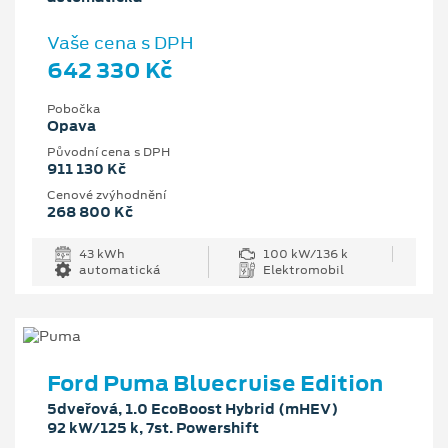
Vaše cena s DPH
642 330 Kč
Pobočka
Opava
Původní cena s DPH
911 130 Kč
Cenové zvýhodnění
268 800 Kč
43 kWh
100 kW/136 k
automatická
Elektromobil
Ford Puma Bluecruise Edition
5dveřová, 1.0 EcoBoost Hybrid (mHEV)
92 kW/125 k, 7st. Powershift