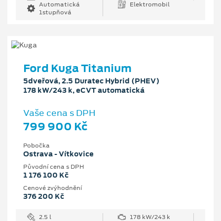
Automatická
Elektromobil
1stupňová
Ford Kuga Titanium
5dveřová, 2.5 Duratec Hybrid (PHEV)
178 kW/243 k, eCVT automatická
Vaše cena s DPH
799 900 Kč
Pobočka
Ostrava - Vítkovice
Původní cena s DPH
1 176 100 Kč
Cenové zvýhodnění
376 200 Kč
2.5 l
178 kW/243 k