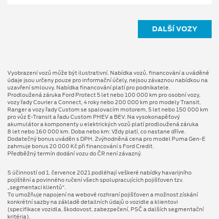
DALŠÍ VOZY
Vyobrazení vozů může být ilustrativní. Nabídka vozů, financování a uváděné
údaje jsou určeny pouze pro informační účely, nejsou závaznou nabídkou na
uzavření smlouvy. Nabídka financování platí pro podnikatele.
Prodloužená záruka Ford Protect 5 let nebo 100 000 km pro osobní vozy,
vozy řady Courier a Connect, 4 roky nebo 200 000 km pro modely Transit,
Ranger a vozy řady Custom se spalovacím motorem, 5 let nebo 150 000 km
pro vůz E-Transit a řadu Custom PHEV a BEV. Na vysokonapěťový
akumulátor a komponenty u elektrických vozů platí prodloužená záruka
8 let nebo 160 000 km. Doba nebo km: Vždy platí, co nastane dříve.
Dodatečný bonus uváděn s DPH. Zvýhodněná cena pro model Puma Gen⁠-⁠E
zahrnuje bonus 20 000 Kč při financování s Ford Credit.
Předběžný termín dodání vozu do ČR není závazný.
S účinností od 1. července 2021 podléhají veškeré nabídky havarijního
pojištění a povinného ručení všech spolupracujících pojišťoven tzv.
„segmentaci klientů“.
To umožňuje napojení na webové rozhraní pojišťoven a možnost získání
konkrétní sazby na základě detailních údajů o vozidle a klientovi
(specifikace vozidla, škodovost, zabezpečení, PSČ a dalších segmentační
kritéria).