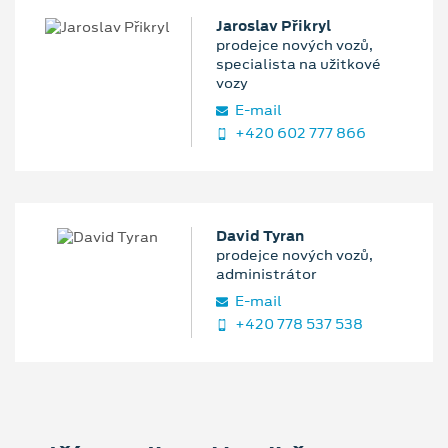
Jaroslav Přikryl
prodejce nových vozů,
specialista na užitkové
vozy
E‑mail
+420 602 777 866
David Tyran
prodejce nových vozů,
administrátor
E‑mail
+420 778 537 538