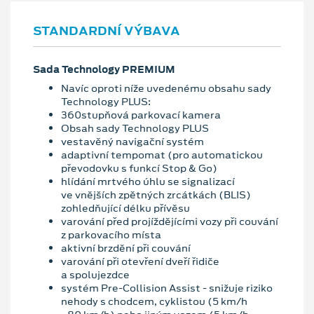
STANDARDNÍ VÝBAVA
Sada Technology PREMIUM
Navíc oproti níže uvedenému obsahu sady
Technology PLUS:
360stupňová parkovací kamera
Obsah sady Technology PLUS
vestavěný navigační systém
adaptivní tempomat (pro automatickou
převodovku s funkcí Stop & Go)
hlídání mrtvého úhlu se signalizací
ve vnějších zpětných zrcátkách (BLIS)
zohledňující délku přívěsu
varování před projíždějícími vozy při couvání
z parkovacího místa
aktivní brzdění při couvání
varování při otevření dveří řidiče
a spolujezdce
systém Pre-Collision Assist - snižuje riziko
nehody s chodcem, cyklistou (5 km/h