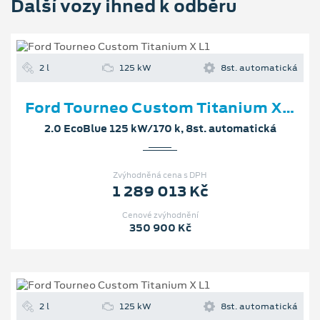
Další vozy ihned k odběru
2 l
125 kW
8st. automatická
Ford Tourneo Custom Titanium X L1
2.0 EcoBlue 125 kW/170 k, 8st. automatická
Zvýhodněná cena s DPH
1 289 013 Kč
Cenové zvýhodnění
350 900 Kč
2 l
125 kW
8st. automatická