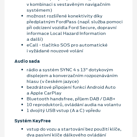
v kombinaci s vestavěným navigačním
systémem)
možnost rozšířené konektivity díky
předplatným FordPass (např. služba pomoci
při odcizení vozidla Ford Secure, dopravní
informace Local Hazard Information
a další)
eCall - tlačítko SOS pro automatické
i vyžádané nouzové volání
Audio sada
rádio a systém SYNC 4 s 13" dotykovým
displejem a konverzačním rozpoznáváním
hlasu (v českém jazyce)
bezdrátové připojení funkcí Android Auto
a Apple CarPlay
Bluetooth handsfree, příjem DAB / DAB+
10 reproduktorů, ovládání audia na volantu
1 dvojitý USB vstup (A a C) vpředu
Systém KeyFree
vstup do vozu a startování bez použití klíče,
dva pasivní klíče dálkového ovládání