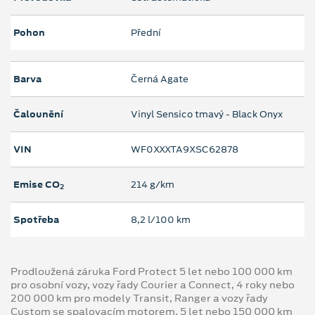
Pohon
Přední
Barva
Černá Agate
Čalounění
Vinyl Sensico tmavý - Black Onyx
VIN
WF0XXXTA9XSC62878
Emise CO
214 g/km
2
Spotřeba
8,2 l/100 km
Prodloužená záruka Ford Protect 5 let nebo 100 000 km
pro osobní vozy, vozy řady Courier a Connect, 4 roky nebo
200 000 km pro modely Transit, Ranger a vozy řady
Custom se spalovacím motorem, 5 let nebo 150 000 km