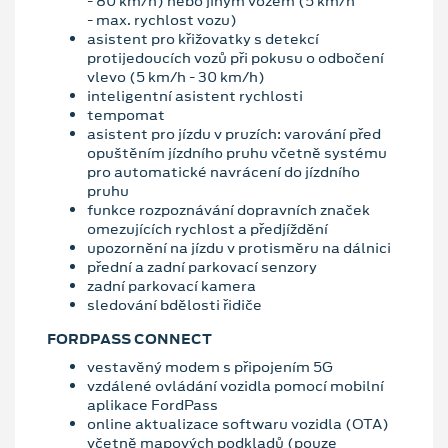
- 80 km/h) nebo jiným vozem (5 km/h
- max. rychlost vozu)
asistent pro křižovatky s detekcí
protijedoucích vozů při pokusu o odbočení
vlevo (5 km/h - 30 km/h)
inteligentní asistent rychlosti
tempomat
asistent pro jízdu v pruzích: varování před
opuštěním jízdního pruhu včetně systému
pro automatické navrácení do jízdního
pruhu
funkce rozpoznávání dopravních značek
omezujících rychlost a předjíždění
upozornění na jízdu v protisměru na dálnici
přední a zadní parkovací senzory
zadní parkovací kamera
sledování bdělosti řidiče
FORDPASS CONNECT
vestavěný modem s připojením 5G
vzdálené ovládání vozidla pomocí mobilní
aplikace FordPass
online aktualizace softwaru vozidla (OTA)
včetně mapových podkladů (pouze