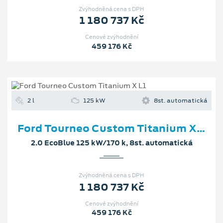
Zvýhodněná cena s DPH
1 180 737 Kč
Cenové zvýhodnění
459 176 Kč
2 l
125 kW
8st. automatická
Ford Tourneo Custom Titanium X L1
2.0 EcoBlue 125 kW/170 k, 8st. automatická
Zvýhodněná cena s DPH
1 180 737 Kč
Cenové zvýhodnění
459 176 Kč