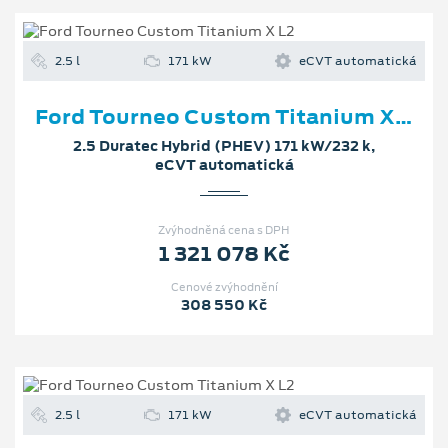
2.5 l
171 kW
eCVT automatická
Ford Tourneo Custom Titanium X L2
2.5 Duratec Hybrid (PHEV) 171 kW/232 k,
eCVT automatická
Zvýhodněná cena s DPH
1 321 078 Kč
Cenové zvýhodnění
308 550 Kč
2.5 l
171 kW
eCVT automatická