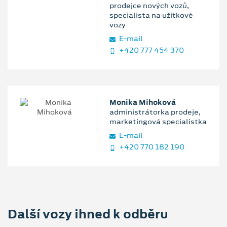
prodejce nových vozů,
specialista na užitkové
vozy
E‑mail
+420 777 454 370
Monika Mihoková
administrátorka prodeje,
marketingová specialistka
E‑mail
+420 770 182 190
Další vozy ihned k odběru