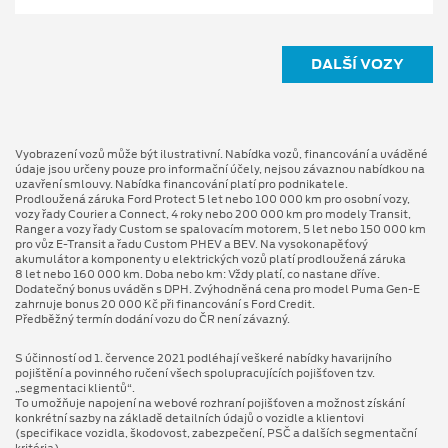
DALŠÍ VOZY
Vyobrazení vozů může být ilustrativní. Nabídka vozů, financování a uváděné
údaje jsou určeny pouze pro informační účely, nejsou závaznou nabídkou na
uzavření smlouvy. Nabídka financování platí pro podnikatele.
Prodloužená záruka Ford Protect 5 let nebo 100 000 km pro osobní vozy,
vozy řady Courier a Connect, 4 roky nebo 200 000 km pro modely Transit,
Ranger a vozy řady Custom se spalovacím motorem, 5 let nebo 150 000 km
pro vůz E-Transit a řadu Custom PHEV a BEV. Na vysokonapěťový
akumulátor a komponenty u elektrických vozů platí prodloužená záruka
8 let nebo 160 000 km. Doba nebo km: Vždy platí, co nastane dříve.
Dodatečný bonus uváděn s DPH. Zvýhodněná cena pro model Puma Gen⁠-⁠E
zahrnuje bonus 20 000 Kč při financování s Ford Credit.
Předběžný termín dodání vozu do ČR není závazný.
S účinností od 1. července 2021 podléhají veškeré nabídky havarijního
pojištění a povinného ručení všech spolupracujících pojišťoven tzv.
„segmentaci klientů“.
To umožňuje napojení na webové rozhraní pojišťoven a možnost získání
konkrétní sazby na základě detailních údajů o vozidle a klientovi
(specifikace vozidla, škodovost, zabezpečení, PSČ a dalších segmentační
kritéria).