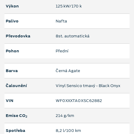
Výkon
125 kW/170 k
Palivo
Nafta
Převodovka
8st. automatická
Pohon
Přední
Barva
Černá Agate
Čalounění
Vinyl Sensico tmavý - Black Onyx
VIN
WF0XXXTA0XSC62882
Emise CO
214 g/km
2
Spotřeba
8,2 l/100 km