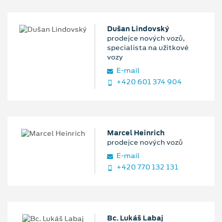
Dušan Lindovský
prodejce nových vozů,
specialista na užitkové
vozy
E‑mail
+420 601 374 904
Marcel Heinrich
prodejce nových vozů
E‑mail
+420 770 132 131
Bc. Lukáš Labaj