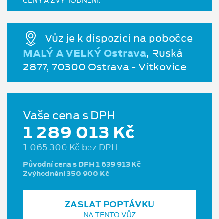
CENY A ZVÝHODNĚNÍ.
Vůz je k dispozici na pobočce
MALÝ A VELKÝ Ostrava
, Ruská
2877, 70300 Ostrava - Vítkovice
Vaše cena s DPH
1 289 013 Kč
1 065 300 Kč bez DPH
Původní cena s DPH 1 639 913 Kč
Zvýhodnění 350 900 Kč
ZASLAT POPTÁVKU
NA TENTO VŮZ