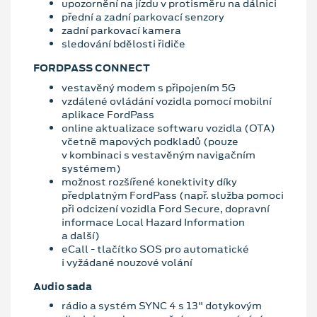
upozornění na jízdu v protisměru na dálnici
přední a zadní parkovací senzory
zadní parkovací kamera
sledování bdělosti řidiče
FORDPASS CONNECT
vestavěný modem s připojením 5G
vzdálené ovládání vozidla pomocí mobilní
aplikace FordPass
online aktualizace softwaru vozidla (OTA)
včetně mapových podkladů (pouze
v kombinaci s vestavěným navigačním
systémem)
možnost rozšířené konektivity díky
předplatným FordPass (např. služba pomoci
při odcizení vozidla Ford Secure, dopravní
informace Local Hazard Information
a další)
eCall - tlačítko SOS pro automatické
i vyžádané nouzové volání
Audio sada
rádio a systém SYNC 4 s 13" dotykovým