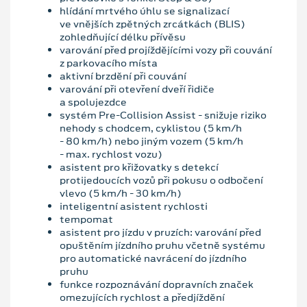
hlídání mrtvého úhlu se signalizací
ve vnějších zpětných zrcátkách (BLIS)
zohledňující délku přívěsu
varování před projíždějícími vozy při couvání
z parkovacího místa
aktivní brzdění při couvání
varování při otevření dveří řidiče
a spolujezdce
systém Pre-Collision Assist - snižuje riziko
nehody s chodcem, cyklistou (5 km/h
- 80 km/h) nebo jiným vozem (5 km/h
- max. rychlost vozu)
asistent pro křižovatky s detekcí
protijedoucích vozů při pokusu o odbočení
vlevo (5 km/h - 30 km/h)
inteligentní asistent rychlosti
tempomat
asistent pro jízdu v pruzích: varování před
opuštěním jízdního pruhu včetně systému
pro automatické navrácení do jízdního
pruhu
funkce rozpoznávání dopravních značek
omezujících rychlost a předjíždění