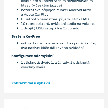
displejem a konverzačním rozpoznáváním
hlasu (v českém jazyce)
bezdrátové připojení funkcí Android Auto
a Apple CarPlay
Bluetooth handsfree, příjem DAB / DAB+
10 reproduktorů, ovládání audia na volantu
1 dvojitý USB vstup (A a C) vpředu
Systém KeyFree
vstup do vozu a startování bez použití klíče,
dva pasivní klíče dálkového ovládání
Konfigurace odemykání
1 stisknutí: dveře 1. a 2. řady, 2 stisknutí:
všechny dveře
Zobrazit další výbavu