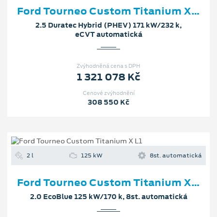
Ford Tourneo Custom Titanium X L2
2.5 Duratec Hybrid (PHEV) 171 kW/232 k,
eCVT automatická
Zvýhodněná cena s DPH
1 321 078 Kč
Cenové zvýhodnění
308 550 Kč
2 l
125 kW
8st. automatická
Ford Tourneo Custom Titanium X L1
2.0 EcoBlue 125 kW/170 k, 8st. automatická