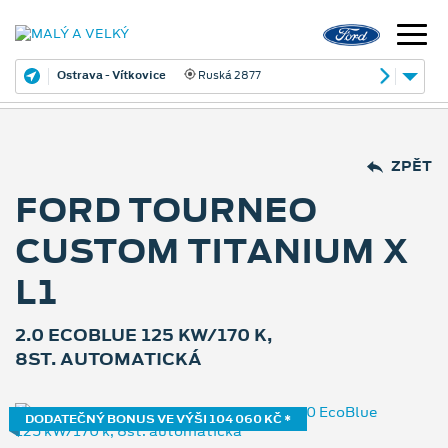
Ostrava - Vítkovice
Ruská 2877
ZPĚT
FORD TOURNEO
CUSTOM TITANIUM X
L1
2.0 ECOBLUE 125 KW/170 K,
8ST. AUTOMATICKÁ
DODATEČNÝ BONUS VE VÝŠI 104 060 KČ *