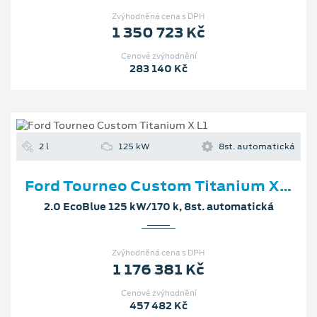
Zvýhodněná cena s DPH
1 350 723 Kč
Cenové zvýhodnění
283 140 Kč
2 l
125 kW
8st. automatická
Ford Tourneo Custom Titanium X L1
2.0 EcoBlue 125 kW/170 k, 8st. automatická
Zvýhodněná cena s DPH
1 176 381 Kč
Cenové zvýhodnění
457 482 Kč