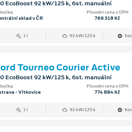
.0 EcoBoost 92 kW/125 k, 6st. manuální
bočka
Původní cena s DPH
ntrální sklad v ČR
769 318 Kč
1 l
92 kW/125 k
6st
ord Tourneo Courier Active
.0 EcoBoost 92 kW/125 k, 6st. manuální
bočka
Původní cena s DPH
trava - Vítkovice
774 884 Kč
1 l
92 kW/125 k
6st