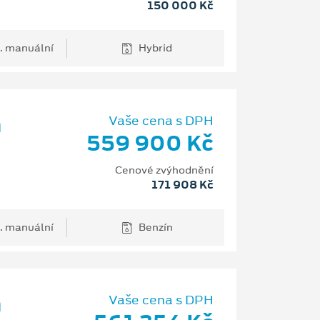
150 000 Kč
. manuální
Hybrid
m
Vaše cena s DPH
559 900 Kč
Cenové zvýhodnění
171 908 Kč
. manuální
Benzín
m
Vaše cena s DPH