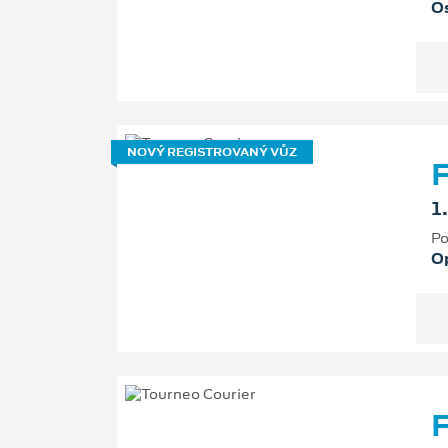
Os
NOVÝ REGISTROVANÝ VŮZ
F
1
Po
O
F