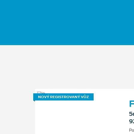
NOVÝ REGISTROVANÝ VŮZ
F
5
9
Po