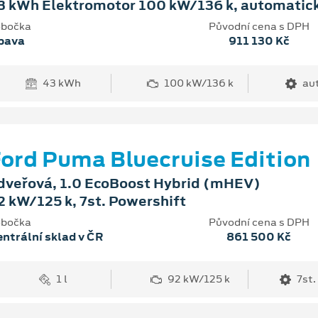
3 kWh Elektromotor 100 kW/136 k, automatic
bočka
Původní cena s DPH
pava
911 130 Kč
43 kWh
100 kW/136 k
au
ord Puma Bluecruise Edition
dveřová, 1.0 EcoBoost Hybrid (mHEV)
2 kW/125 k, 7st. Powershift
bočka
Původní cena s DPH
ntrální sklad v ČR
861 500 Kč
1 l
92 kW/125 k
7st.