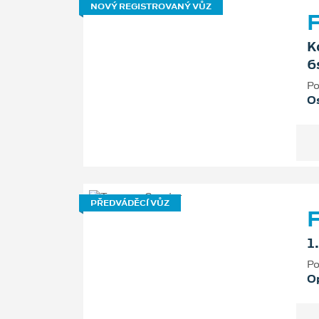
NOVÝ REGISTROVANÝ VŮZ
F
K
6
Po
Os
PŘEDVÁDĚCÍ VŮZ
F
1
Po
O