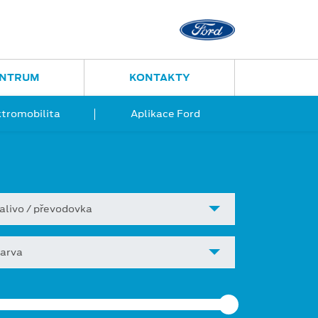
Ostrava - Vítkovice
Ruská 2877
ENTRUM
KONTAKTY
ktromobilita
Aplikace Ford
alivo / převodovka
arva