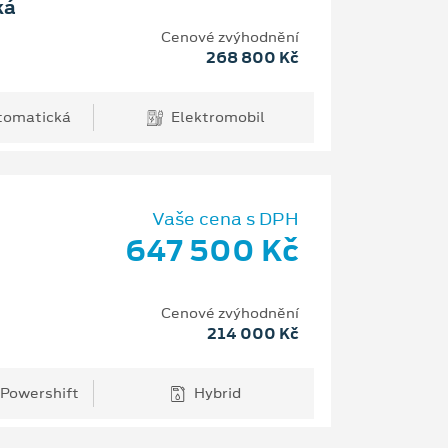
ká
Cenové zvýhodnění
268 800 Kč
tomatická
Elektromobil
Vaše cena s DPH
647 500 Kč
Cenové zvýhodnění
214 000 Kč
 Powershift
Hybrid