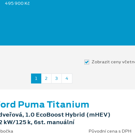
495 900 Kč
Zobrazit ceny včet
1
2
3
4
ord Puma Titanium
dveřová, 1.0 EcoBoost Hybrid (mHEV)
2 kW/125 k, 6st. manuální
bočka
Původní cena s DPH