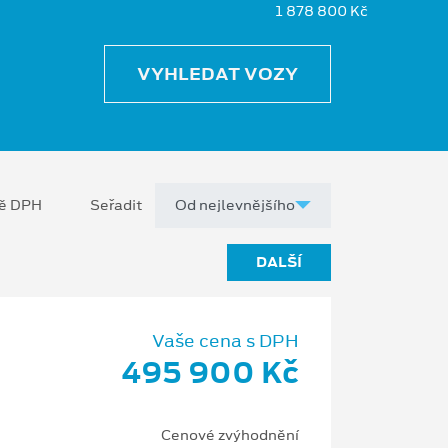
1 878 800 Kč
VYHLEDAT VOZY
ně DPH
Seřadit
DALŠÍ
Vaše cena s DPH
495 900 Kč
Cenové zvýhodnění