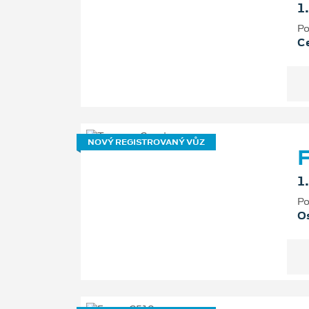
1
Po
Ce
NOVÝ REGISTROVANÝ VŮZ
F
1
Po
Os