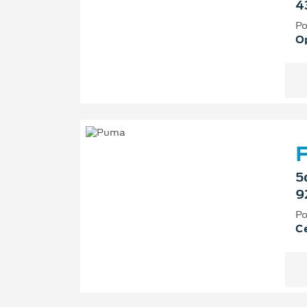
4
Po
O
F
5
9
Po
Ce