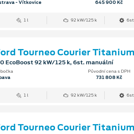
trava - Vítkovice
645 900 Kč
1 l
92 kW/125 k
6st
ord Tourneo Courier Titaniu
.0 EcoBoost 92 kW/125 k, 6st. manuální
bočka
Původní cena s DPH
pava
731 808 Kč
1 l
92 kW/125 k
6st
ord Tourneo Courier Titaniu