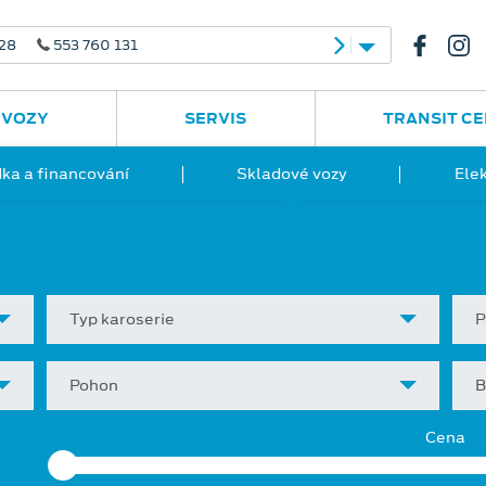
 28
553 760 131
 VOZY
SERVIS
TRANSIT C
ka a financování
Skladové vozy
Ele
Typ karoserie
P
Pohon
B
Cena