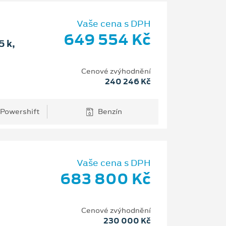
Vaše cena s DPH
649 554 Kč
 k,
Cenové zvýhodnění
240 246 Kč
 Powershift
Benzín
Vaše cena s DPH
683 800 Kč
Cenové zvýhodnění
230 000 Kč