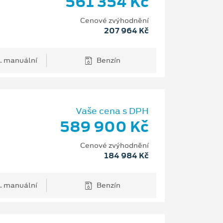
561 354 Kč
Cenové zvýhodnění
207 964 Kč
. manuální
Benzín
Vaše cena s DPH
589 900 Kč
Cenové zvýhodnění
184 984 Kč
. manuální
Benzín