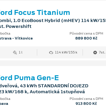
ord Focus Titanium
ombi, 1.0 EcoBoost Hybrid (mHEV) 114 kW/155
st. Powershift
bočka
Původní cena s DPH
trava - Vítkovice
889 800 Kč
1 l
114 kW/155 k
7st.
Ford Puma Gen-E
dveřová, 43 kWh STANDARDNÍ DOJEZD
23 kW/168 k, Automatická 1stupňová
bočka
Původní cena s DPH
pava
913 800 Kč