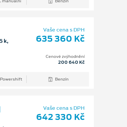
. manuální
Benzín
Vaše cena s DPH
635 360 Kč
 k,
Cenové zvýhodnění
200 640 Kč
 Powershift
Benzín
d
Vaše cena s DPH
642 330 Kč