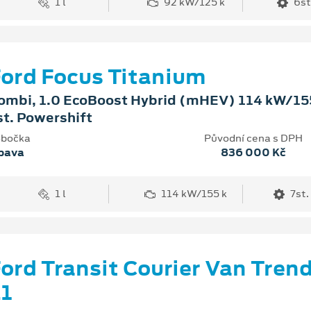
1 l
92 kW/125 k
6st
ord Focus Titanium
ombi, 1.0 EcoBoost Hybrid (mHEV) 114 kW/155
st. Powershift
bočka
Původní cena s DPH
pava
836 000 Kč
1 l
114 kW/155 k
7st.
ord Transit Courier Van Tren
1