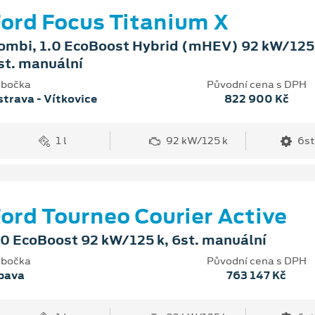
ord Focus Titanium X
ombi, 1.0 EcoBoost Hybrid (mHEV) 92 kW/125 
st. manuální
bočka
Původní cena s DPH
trava - Vítkovice
822 900 Kč
1 l
92 kW/125 k
6st
ord Tourneo Courier Active
.0 EcoBoost 92 kW/125 k, 6st. manuální
bočka
Původní cena s DPH
pava
763 147 Kč