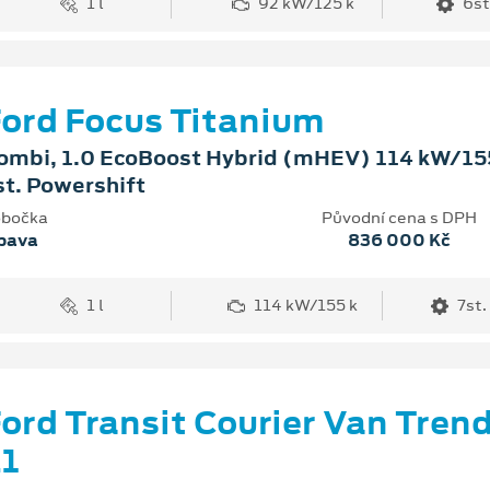
1 l
92 kW/125 k
6st
ord Focus Titanium
ombi, 1.0 EcoBoost Hybrid (mHEV) 114 kW/155
st. Powershift
bočka
Původní cena s DPH
pava
836 000 Kč
1 l
114 kW/155 k
7st.
ord Transit Courier Van Tren
1