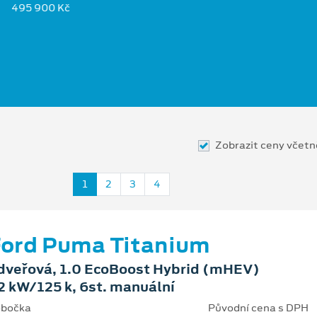
495 900 Kč
Zobrazit ceny včet
1
2
3
4
ord Puma Titanium
dveřová, 1.0 EcoBoost Hybrid (mHEV)
2 kW/125 k, 6st. manuální
bočka
Původní cena s DPH