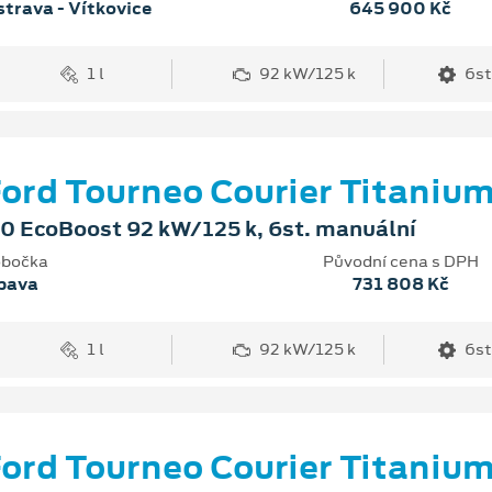
trava - Vítkovice
645 900 Kč
1 l
92 kW/125 k
6st
ord Tourneo Courier Titaniu
.0 EcoBoost 92 kW/125 k, 6st. manuální
bočka
Původní cena s DPH
pava
731 808 Kč
1 l
92 kW/125 k
6st
ord Tourneo Courier Titaniu