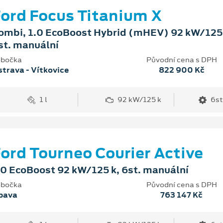
ord Focus Titanium X
ombi, 1.0 EcoBoost Hybrid (mHEV) 92 kW/125 
st. manuální
bočka
Původní cena s DPH
trava - Vítkovice
822 900 Kč
1 l
92 kW/125 k
6st
ord Tourneo Courier Active
.0 EcoBoost 92 kW/125 k, 6st. manuální
bočka
Původní cena s DPH
pava
763 147 Kč