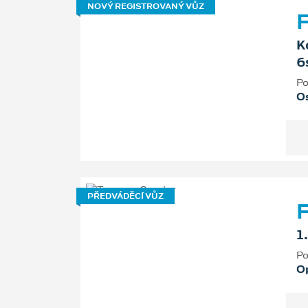
NOVÝ REGISTROVANÝ VŮZ
F
K
6
Po
Os
PŘEDVÁDĚCÍ VŮZ
F
1
Po
O