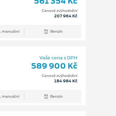
561 354 Kč
Cenové zvýhodnění
207 964 Kč
. manuální
Benzín
Vaše cena s DPH
589 900 Kč
Cenové zvýhodnění
184 984 Kč
. manuální
Benzín