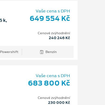
Vaše cena s DPH
649 554 Kč
 k,
Cenové zvýhodnění
240 246 Kč
 Powershift
Benzín
Vaše cena s DPH
683 800 Kč
Cenové zvýhodnění
230 000 Kč