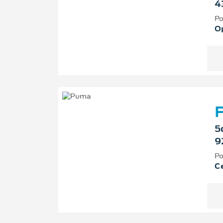
4
Po
O
F
5
9
Po
Ce