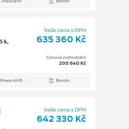
. manuální
Benzín
Vaše cena s DPH
635 360 Kč
 k,
Cenové zvýhodnění
200 640 Kč
 Powershift
Benzín
d
Vaše cena s DPH
642 330 Kč