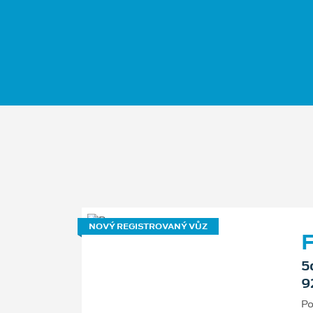
NOVÝ REGISTROVANÝ VŮZ
F
5
9
Po