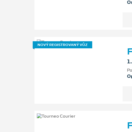
Os
NOVÝ REGISTROVANÝ VŮZ
F
1
Po
O
F