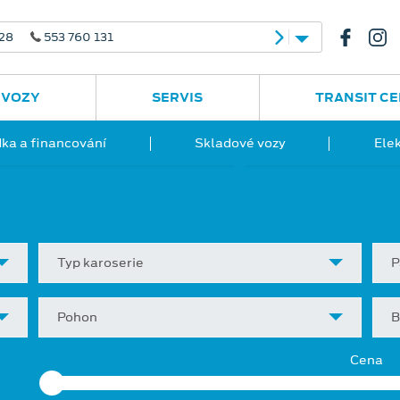
 28
553 760 131
 VOZY
SERVIS
TRANSIT C
ka a financování
Skladové vozy
Ele
Typ karoserie
P
Pohon
B
Cena