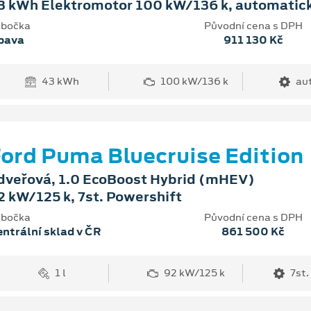
3 kWh Elektromotor 100 kW/136 k, automatic
bočka
Původní cena s DPH
pava
911 130 Kč
43 kWh
100 kW/136 k
au
ord Puma Bluecruise Edition
dveřová, 1.0 EcoBoost Hybrid (mHEV)
2 kW/125 k, 7st. Powershift
bočka
Původní cena s DPH
ntrální sklad v ČR
861 500 Kč
1 l
92 kW/125 k
7st.