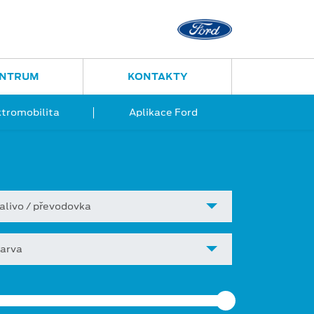
Ostrava - Vítkovice
Ruská 2877
ENTRUM
KONTAKTY
ktromobilita
Aplikace Ford
alivo / převodovka
arva