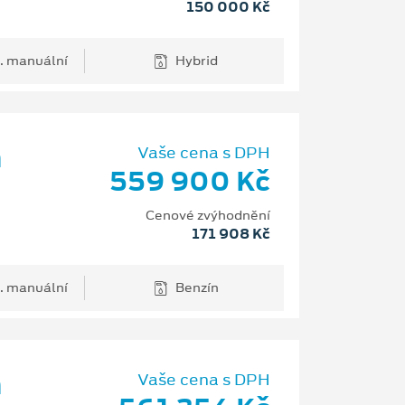
150 000 Kč
. manuální
Hybrid
m
Vaše cena s DPH
559 900 Kč
Cenové zvýhodnění
171 908 Kč
. manuální
Benzín
m
Vaše cena s DPH