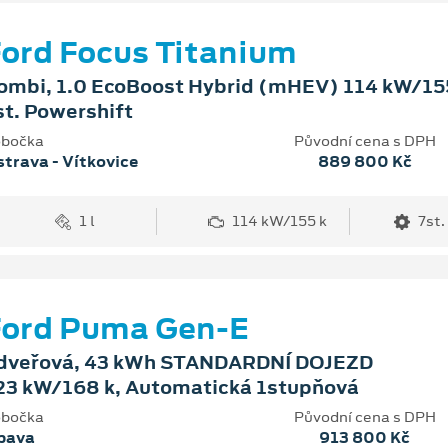
ord Focus Titanium
ombi, 1.0 EcoBoost Hybrid (mHEV) 114 kW/155
st. Powershift
bočka
Původní cena s DPH
trava - Vítkovice
889 800 Kč
1 l
114 kW/155 k
7st.
Ford Puma Gen-E
dveřová, 43 kWh STANDARDNÍ DOJEZD
23 kW/168 k, Automatická 1stupňová
bočka
Původní cena s DPH
pava
913 800 Kč