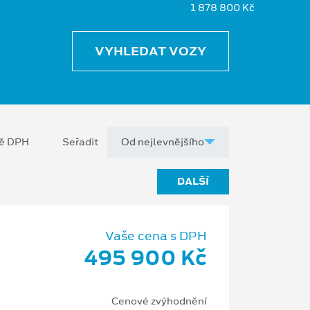
1 878 800 Kč
VYHLEDAT VOZY
ně DPH
Seřadit
DALŠÍ
Vaše cena s DPH
495 900 Kč
Cenové zvýhodnění