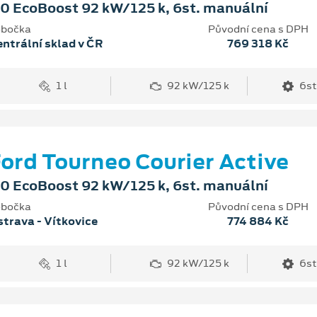
.0 EcoBoost 92 kW/125 k, 6st. manuální
bočka
Původní cena s DPH
ntrální sklad v ČR
769 318 Kč
1 l
92 kW/125 k
6st
ord Tourneo Courier Active
.0 EcoBoost 92 kW/125 k, 6st. manuální
bočka
Původní cena s DPH
trava - Vítkovice
774 884 Kč
1 l
92 kW/125 k
6st