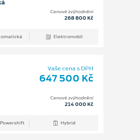
ká
Cenové zvýhodnění
268 800 Kč
tomatická
Elektromobil
Vaše cena s DPH
647 500 Kč
Cenové zvýhodnění
214 000 Kč
 Powershift
Hybrid