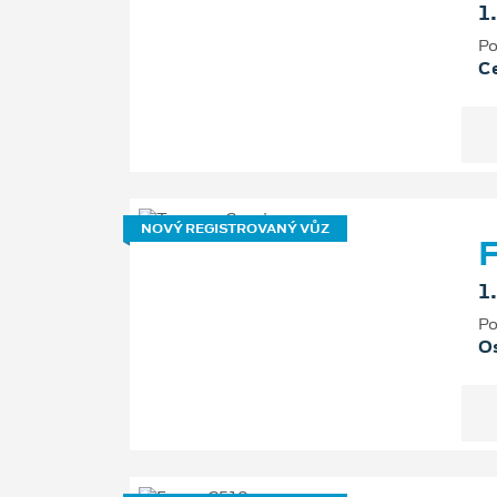
1
Po
Ce
NOVÝ REGISTROVANÝ VŮZ
F
1
Po
Os