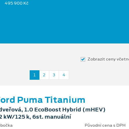
495 900 Kč
Zobrazit ceny včet
1
2
3
4
ord Puma Titanium
dveřová, 1.0 EcoBoost Hybrid (mHEV)
2 kW/125 k, 6st. manuální
bočka
Původní cena s DPH