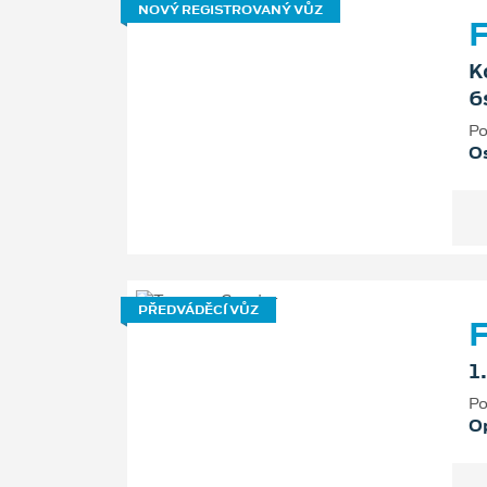
NOVÝ REGISTROVANÝ VŮZ
F
K
6
Po
Os
PŘEDVÁDĚCÍ VŮZ
F
1
Po
O