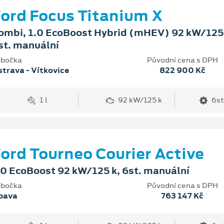
ord Focus Titanium X
ombi, 1.0 EcoBoost Hybrid (mHEV) 92 kW/125 
st. manuální
bočka
Původní cena s DPH
trava - Vítkovice
822 900 Kč
1 l
92 kW/125 k
6st
ord Tourneo Courier Active
.0 EcoBoost 92 kW/125 k, 6st. manuální
bočka
Původní cena s DPH
pava
763 147 Kč