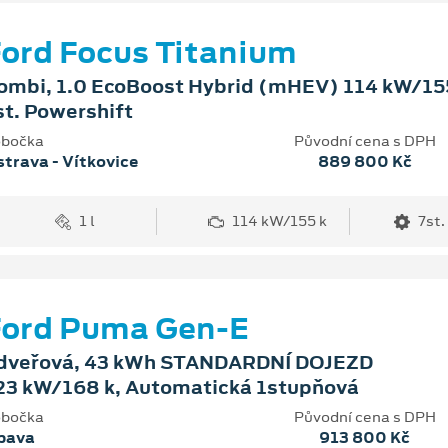
ord Focus Titanium
ombi, 1.0 EcoBoost Hybrid (mHEV) 114 kW/155
st. Powershift
bočka
Původní cena s DPH
trava - Vítkovice
889 800 Kč
1 l
114 kW/155 k
7st.
Ford Puma Gen-E
dveřová, 43 kWh STANDARDNÍ DOJEZD
23 kW/168 k, Automatická 1stupňová
bočka
Původní cena s DPH
pava
913 800 Kč