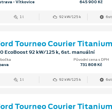
trava - Vítkovice
645 900 Kč
1 l
92 kW/125 k
6st
ord Tourneo Courier Titaniu
.0 EcoBoost 92 kW/125 k, 6st. manuální
bočka
Původní cena s DPH
pava
731 808 Kč
1 l
92 kW/125 k
6st
ord Tourneo Courier Titaniu