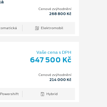
ká
Cenové zvýhodnění
268 800 Kč
tomatická
Elektromobil
Vaše cena s DPH
647 500 Kč
Cenové zvýhodnění
214 000 Kč
 Powershift
Hybrid