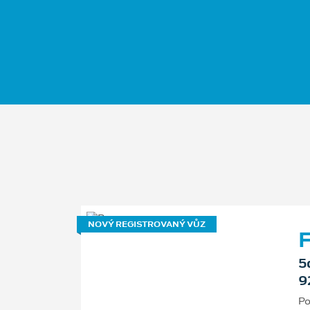
NOVÝ REGISTROVANÝ VŮZ
F
5
9
Po