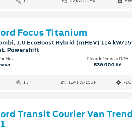
1 l
92 kW/125 k
6st
ord Focus Titanium
ombi, 1.0 EcoBoost Hybrid (mHEV) 114 kW/155
st. Powershift
bočka
Původní cena s DPH
pava
836 000 Kč
1 l
114 kW/155 k
7st.
ord Transit Courier Van Tren
1