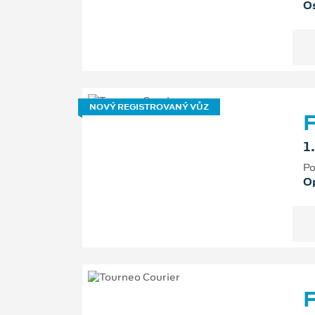
Os
NOVÝ REGISTROVANÝ VŮZ
F
1
Po
O
F