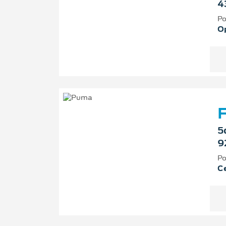
4
Po
O
F
5
9
Po
Ce