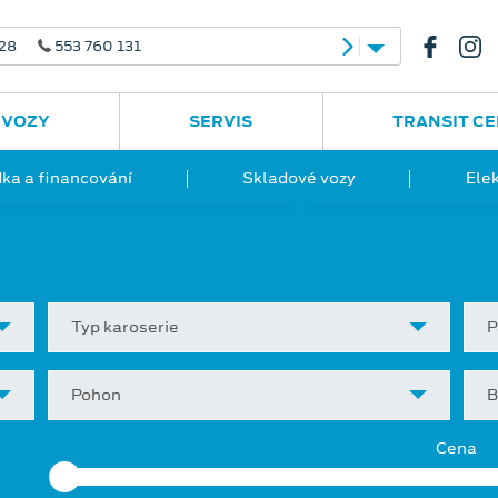
 28
553 760 131
 VOZY
SERVIS
TRANSIT C
ka a financování
Skladové vozy
Ele
Typ karoserie
P
Pohon
B
Cena