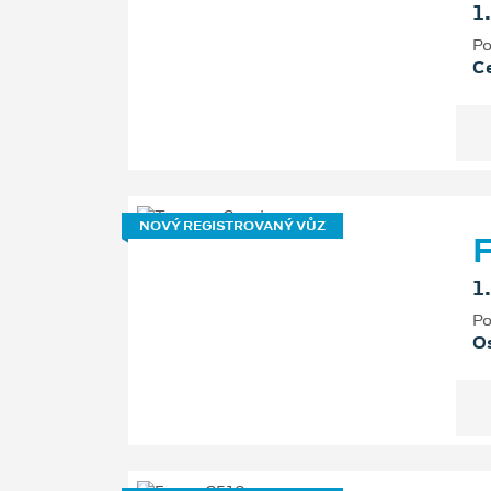
1
Po
Ce
NOVÝ REGISTROVANÝ VŮZ
F
1
Po
Os