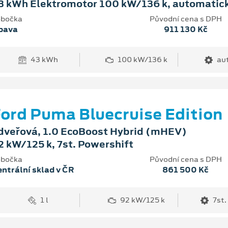
3 kWh Elektromotor 100 kW/136 k, automatic
bočka
Původní cena s DPH
pava
911 130 Kč
43 kWh
100 kW/136 k
au
ord Puma Bluecruise Edition
dveřová, 1.0 EcoBoost Hybrid (mHEV)
2 kW/125 k, 7st. Powershift
bočka
Původní cena s DPH
ntrální sklad v ČR
861 500 Kč
1 l
92 kW/125 k
7st.