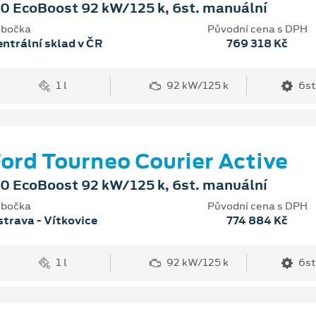
.0 EcoBoost 92 kW/125 k, 6st. manuální
bočka
Původní cena s DPH
ntrální sklad v ČR
769 318 Kč
1 l
92 kW/125 k
6st
ord Tourneo Courier Active
.0 EcoBoost 92 kW/125 k, 6st. manuální
bočka
Původní cena s DPH
trava - Vítkovice
774 884 Kč
1 l
92 kW/125 k
6st