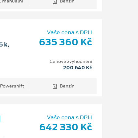
. manuální
Benzín
Vaše cena s DPH
635 360 Kč
 k,
Cenové zvýhodnění
200 640 Kč
 Powershift
Benzín
d
Vaše cena s DPH
642 330 Kč