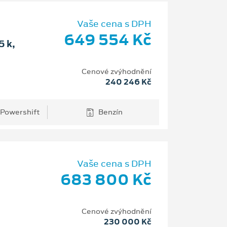
Vaše cena s DPH
649 554 Kč
 k,
Cenové zvýhodnění
240 246 Kč
 Powershift
Benzín
Vaše cena s DPH
683 800 Kč
Cenové zvýhodnění
230 000 Kč