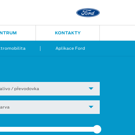
Ostrava - Vítkovice
Ruská 2877
ENTRUM
KONTAKTY
ktromobilita
Aplikace Ford
alivo / převodovka
arva