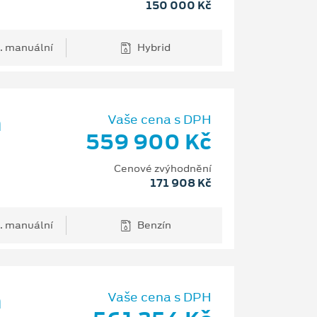
150 000 Kč
. manuální
Hybrid
m
Vaše cena s DPH
559 900 Kč
Cenové zvýhodnění
171 908 Kč
. manuální
Benzín
m
Vaše cena s DPH