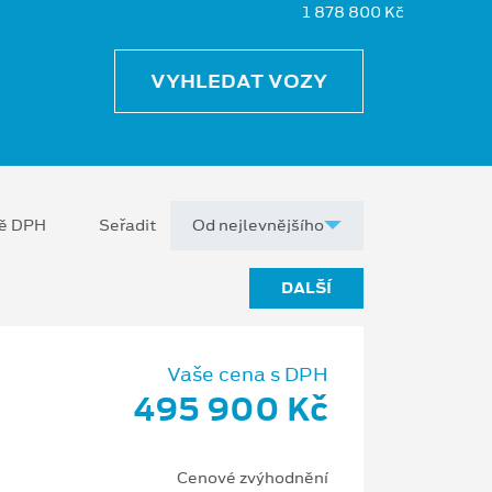
1 878 800 Kč
VYHLEDAT VOZY
ně DPH
Seřadit
DALŠÍ
Vaše cena s DPH
495 900 Kč
Cenové zvýhodnění