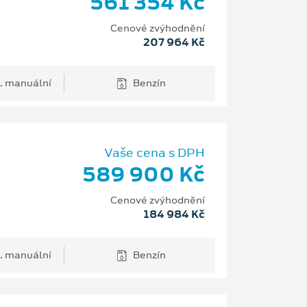
561 354 Kč
Cenové zvýhodnění
207 964 Kč
. manuální
Benzín
Vaše cena s DPH
589 900 Kč
Cenové zvýhodnění
184 984 Kč
. manuální
Benzín